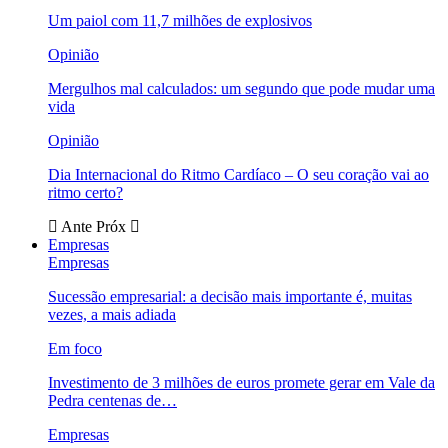
Um paiol com 11,7 milhões de explosivos
Opinião
Mergulhos mal calculados: um segundo que pode mudar uma
vida
Opinião
Dia Internacional do Ritmo Cardíaco – O seu coração vai ao
ritmo certo?
Ante
Próx
Empresas
Empresas
Sucessão empresarial: a decisão mais importante é, muitas
vezes, a mais adiada
Em foco
Investimento de 3 milhões de euros promete gerar em Vale da
Pedra centenas de…
Empresas