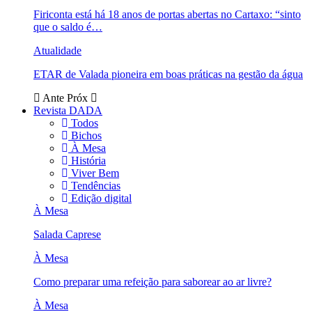
Firiconta está há 18 anos de portas abertas no Cartaxo: “sinto
que o saldo é…
Atualidade
ETAR de Valada pioneira em boas práticas na gestão da água
Ante
Próx
Revista DADA
Todos
Bichos
À Mesa
História
Viver Bem
Tendências
Edição digital
À Mesa
Salada Caprese
À Mesa
Como preparar uma refeição para saborear ao ar livre?
À Mesa