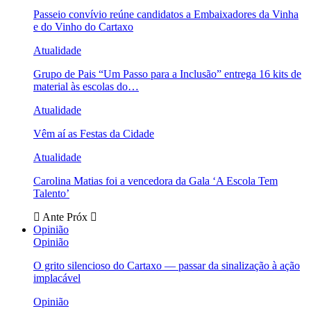
Passeio convívio reúne candidatos a Embaixadores da Vinha
e do Vinho do Cartaxo
Atualidade
Grupo de Pais “Um Passo para a Inclusão” entrega 16 kits de
material às escolas do…
Atualidade
Vêm aí as Festas da Cidade
Atualidade
Carolina Matias foi a vencedora da Gala ‘A Escola Tem
Talento’
Ante
Próx
Opinião
Opinião
O grito silencioso do Cartaxo — passar da sinalização à ação
implacável
Opinião