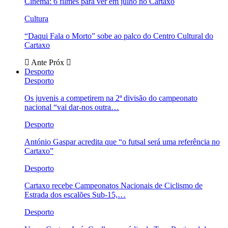
Cinema: 6 filmes para ver em julho no Cartaxo
Cultura
“Daqui Fala o Morto” sobe ao palco do Centro Cultural do
Cartaxo
Ante
Próx
Desporto
Desporto
Os juvenis a competirem na 2ª divisão do campeonato
nacional “vai dar-nos outra…
Desporto
António Gaspar acredita que “o futsal será uma referência no
Cartaxo”
Desporto
Cartaxo recebe Campeonatos Nacionais de Ciclismo de
Estrada dos escalões Sub-15,…
Desporto