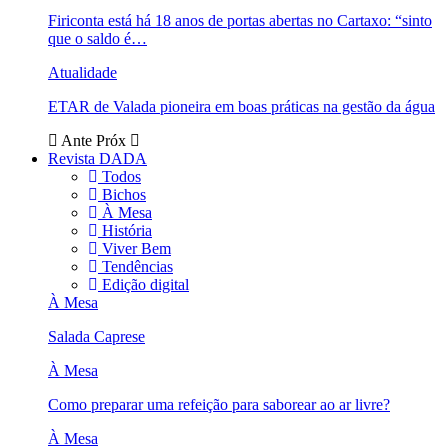
Firiconta está há 18 anos de portas abertas no Cartaxo: “sinto
que o saldo é…
Atualidade
ETAR de Valada pioneira em boas práticas na gestão da água
Ante
Próx
Revista DADA
Todos
Bichos
À Mesa
História
Viver Bem
Tendências
Edição digital
À Mesa
Salada Caprese
À Mesa
Como preparar uma refeição para saborear ao ar livre?
À Mesa