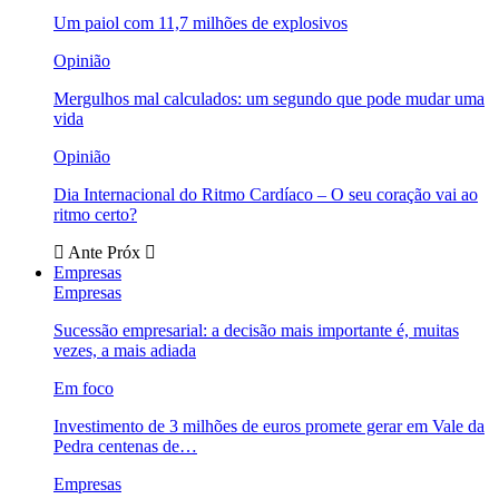
Um paiol com 11,7 milhões de explosivos
Opinião
Mergulhos mal calculados: um segundo que pode mudar uma
vida
Opinião
Dia Internacional do Ritmo Cardíaco – O seu coração vai ao
ritmo certo?
Ante
Próx
Empresas
Empresas
Sucessão empresarial: a decisão mais importante é, muitas
vezes, a mais adiada
Em foco
Investimento de 3 milhões de euros promete gerar em Vale da
Pedra centenas de…
Empresas