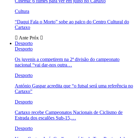
Cinema: 6 filmes para ver em julho no Cartaxo
Cultura
“Daqui Fala o Morto” sobe ao palco do Centro Cultural do
Cartaxo
Ante
Próx
Desporto
Desporto
Os juvenis a competirem na 2ª divisão do campeonato
nacional “vai dar-nos outra…
Desporto
António Gaspar acredita que “o futsal será uma referência no
Cartaxo”
Desporto
Cartaxo recebe Campeonatos Nacionais de Ciclismo de
Estrada dos escalões Sub-15,…
Desporto