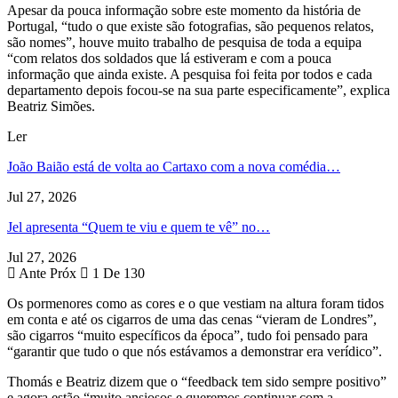
Apesar da pouca informação sobre este momento da história de
Portugal, “tudo o que existe são fotografias, são pequenos relatos,
são nomes”, houve muito trabalho de pesquisa de toda a equipa
“com relatos dos soldados que lá estiveram e com a pouca
informação que ainda existe. A pesquisa foi feita por todos e cada
departamento depois focou-se na sua parte especificamente”, explica
Beatriz Simões.
Ler
João Baião está de volta ao Cartaxo com a nova comédia…
Jul 27, 2026
Jel apresenta “Quem te viu e quem te vê” no…
Jul 27, 2026
Ante
Próx
1 De 130
Os pormenores como as cores e o que vestiam na altura foram tidos
em conta e até os cigarros de uma das cenas “vieram de Londres”,
são cigarros “muito específicos da época”, tudo foi pensado para
“garantir que tudo o que nós estávamos a demonstrar era verídico”.
Thomás e Beatriz dizem que o “feedback tem sido sempre positivo”
e agora estão “muito ansiosos e queremos continuar com a