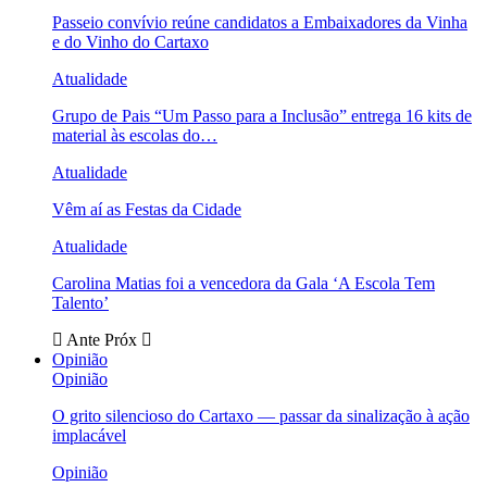
Passeio convívio reúne candidatos a Embaixadores da Vinha
e do Vinho do Cartaxo
Atualidade
Grupo de Pais “Um Passo para a Inclusão” entrega 16 kits de
material às escolas do…
Atualidade
Vêm aí as Festas da Cidade
Atualidade
Carolina Matias foi a vencedora da Gala ‘A Escola Tem
Talento’
Ante
Próx
Opinião
Opinião
O grito silencioso do Cartaxo — passar da sinalização à ação
implacável
Opinião