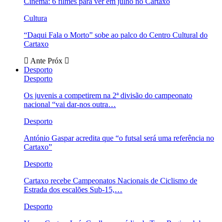
Cinema: 6 filmes para ver em julho no Cartaxo
Cultura
“Daqui Fala o Morto” sobe ao palco do Centro Cultural do
Cartaxo
Ante
Próx
Desporto
Desporto
Os juvenis a competirem na 2ª divisão do campeonato
nacional “vai dar-nos outra…
Desporto
António Gaspar acredita que “o futsal será uma referência no
Cartaxo”
Desporto
Cartaxo recebe Campeonatos Nacionais de Ciclismo de
Estrada dos escalões Sub-15,…
Desporto