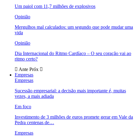
Um paiol com 11,7 milhões de explosivos
Opinião
Mergulhos mal calculados: um segundo que pode mudar uma
vida
Opinião
Dia Internacional do Ritmo Cardíaco – O seu coração vai ao
ritmo certo?
Ante
Próx
Empresas
Empresas
Sucessão empresarial: a decisão mais importante é, muitas
vezes, a mais adiada
Em foco
Investimento de 3 milhões de euros promete gerar em Vale da
Pedra centenas de…
Empresas