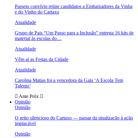
Passeio convívio reúne candidatos a Embaixadores da Vinha
e do Vinho do Cartaxo
Atualidade
Grupo de Pais “Um Passo para a Inclusão” entrega 16 kits de
material às escolas do…
Atualidade
Vêm aí as Festas da Cidade
Atualidade
Carolina Matias foi a vencedora da Gala ‘A Escola Tem
Talento’
Ante
Próx
Opinião
Opinião
O grito silencioso do Cartaxo — passar da sinalização à ação
implacável
Opinião