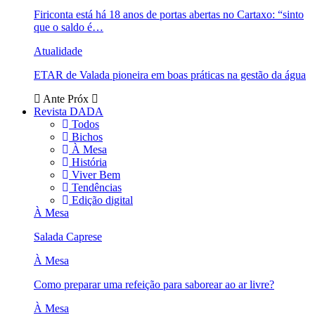
Firiconta está há 18 anos de portas abertas no Cartaxo: “sinto
que o saldo é…
Atualidade
ETAR de Valada pioneira em boas práticas na gestão da água
Ante
Próx
Revista DADA
Todos
Bichos
À Mesa
História
Viver Bem
Tendências
Edição digital
À Mesa
Salada Caprese
À Mesa
Como preparar uma refeição para saborear ao ar livre?
À Mesa