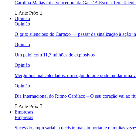
Carolina Matias foi a vencedora da Gala ‘A Escola Tem Talent
Ante
Próx
Opinião
Opinião
O grito silencioso do Cartaxo — passar da sinalização à ação i
Opinião
Um paiol com 11,7 milhões de explosivos
Opinião
Mergulhos mal calculados: um segundo que pode mudar uma v
Opinião
Dia Internacional do Ritmo Cardíaco – O seu coração vai ao ri
Ante
Próx
Empresas
Empresas
Sucessão empresarial: a decisão mais importante é, muitas veze