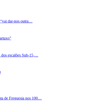
 “vai dar-nos outra…
artaxo”
a dos escalões Sub-15,…
O
nta de Freguesia nos 100…