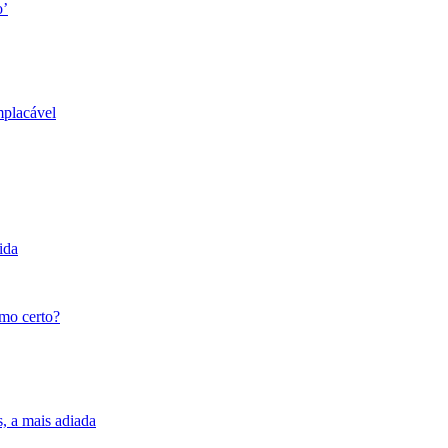
o’
mplacável
ida
tmo certo?
s, a mais adiada