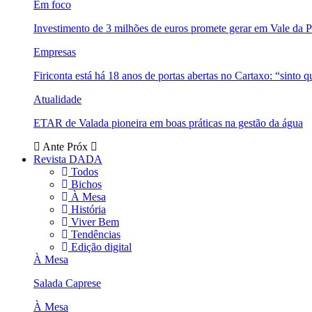
Em foco
Investimento de 3 milhões de euros promete gerar em Vale da 
Empresas
Firiconta está há 18 anos de portas abertas no Cartaxo: “sinto 
Atualidade
ETAR de Valada pioneira em boas práticas na gestão da água
Ante
Próx
Revista DADA
Todos
Bichos
À Mesa
História
Viver Bem
Tendências
Edição digital
À Mesa
Salada Caprese
À Mesa