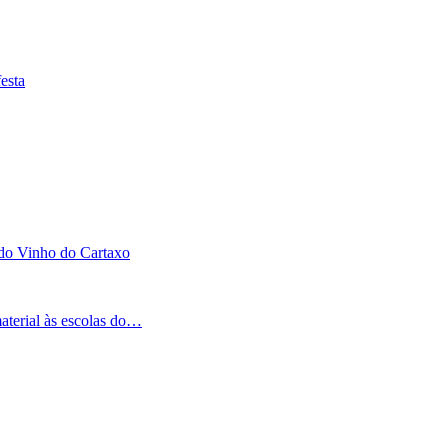
esta
 do Vinho do Cartaxo
aterial às escolas do…