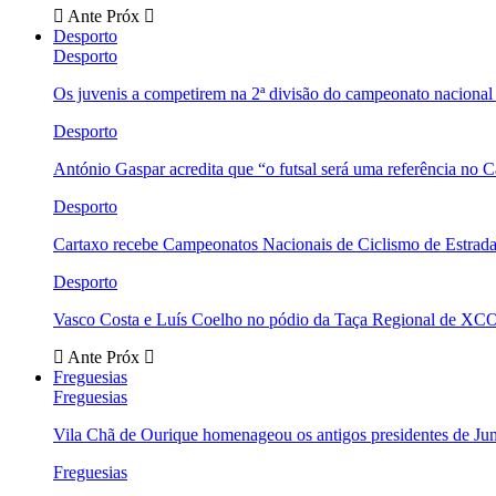
Ante
Próx
Desporto
Desporto
Os juvenis a competirem na 2ª divisão do campeonato nacional
Desporto
António Gaspar acredita que “o futsal será uma referência no C
Desporto
Cartaxo recebe Campeonatos Nacionais de Ciclismo de Estrad
Desporto
Vasco Costa e Luís Coelho no pódio da Taça Regional de XC
Ante
Próx
Freguesias
Freguesias
Vila Chã de Ourique homenageou os antigos presidentes de Ju
Freguesias