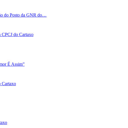
tação do Posto da GNR do…
 na CPCJ do Cartaxo
Amor É Assim”
o Cartaxo
taxo