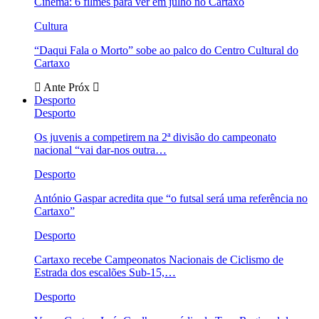
Cinema: 6 filmes para ver em julho no Cartaxo
Cultura
“Daqui Fala o Morto” sobe ao palco do Centro Cultural do
Cartaxo
Ante
Próx
Desporto
Desporto
Os juvenis a competirem na 2ª divisão do campeonato
nacional “vai dar-nos outra…
Desporto
António Gaspar acredita que “o futsal será uma referência no
Cartaxo”
Desporto
Cartaxo recebe Campeonatos Nacionais de Ciclismo de
Estrada dos escalões Sub-15,…
Desporto