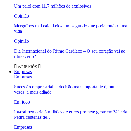
Um paiol com 11,7 milhões de explosivos
Opinião
Mergulhos mal calculados: um segundo que pode mudar uma
vida
Opinião
Dia Internacional do Ritmo Cardíaco – O seu coração vai ao
ritmo certo?
Ante
Próx
Empresas
Empresas
Sucessão empresarial: a decisão mais importante é, muitas
vezes, a mais adiada
Em foco
Investimento de 3 milhões de euros promete gerar em Vale da
Pedra centenas de…
Empresas