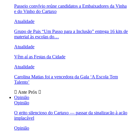
Passeio convívio reúne candidatos a Embaixadores da Vinha
e do Vinho do Cartaxo
Atualidade
Grupo de Pais “Um Passo para a Inclusão” entrega 16 kits de
material às escolas do…
Atualidade
Vêm aí as Festas da Cidade
Atualidade
Carolina Matias foi a vencedora da Gala ‘A Escola Tem
Talento’
Ante
Próx
Opinião
Opinião
O grito silencioso do Cartaxo — passar da sinalização à ação
implacável
Opinião