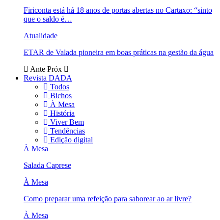
Firiconta está há 18 anos de portas abertas no Cartaxo: “sinto
que o saldo é…
Atualidade
ETAR de Valada pioneira em boas práticas na gestão da água
Ante
Próx
Revista DADA
Todos
Bichos
À Mesa
História
Viver Bem
Tendências
Edição digital
À Mesa
Salada Caprese
À Mesa
Como preparar uma refeição para saborear ao ar livre?
À Mesa