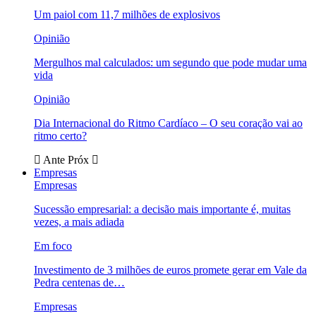
Um paiol com 11,7 milhões de explosivos
Opinião
Mergulhos mal calculados: um segundo que pode mudar uma
vida
Opinião
Dia Internacional do Ritmo Cardíaco – O seu coração vai ao
ritmo certo?
Ante
Próx
Empresas
Empresas
Sucessão empresarial: a decisão mais importante é, muitas
vezes, a mais adiada
Em foco
Investimento de 3 milhões de euros promete gerar em Vale da
Pedra centenas de…
Empresas