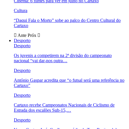
Cinema: 6 filmes para ver em julho no Cartaxo
Cultura
“Daqui Fala o Morto” sobe ao palco do Centro Cultural do
Cartaxo
Ante
Próx
Desporto
Desporto
Os juvenis a competirem na 2ª divisão do campeonato
nacional “vai dar-nos outra…
Desporto
António Gaspar acredita que “o futsal será uma referência no
Cartaxo”
Desporto
Cartaxo recebe Campeonatos Nacionais de Ciclismo de
Estrada dos escalões Sub-15,…
Desporto