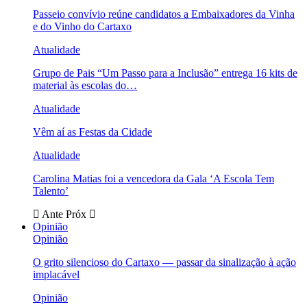
Passeio convívio reúne candidatos a Embaixadores da Vinha
e do Vinho do Cartaxo
Atualidade
Grupo de Pais “Um Passo para a Inclusão” entrega 16 kits de
material às escolas do…
Atualidade
Vêm aí as Festas da Cidade
Atualidade
Carolina Matias foi a vencedora da Gala ‘A Escola Tem
Talento’
Ante
Próx
Opinião
Opinião
O grito silencioso do Cartaxo — passar da sinalização à ação
implacável
Opinião