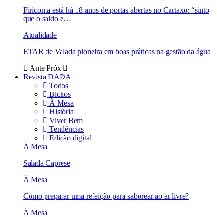
Firiconta está há 18 anos de portas abertas no Cartaxo: “sinto
que o saldo é…
Atualidade
ETAR de Valada pioneira em boas práticas na gestão da água
Ante
Próx
Revista DADA
Todos
Bichos
À Mesa
História
Viver Bem
Tendências
Edição digital
À Mesa
Salada Caprese
À Mesa
Como preparar uma refeição para saborear ao ar livre?
À Mesa