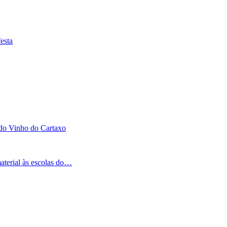
esta
 do Vinho do Cartaxo
aterial às escolas do…