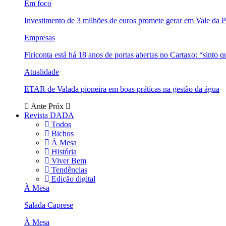
Em foco
Investimento de 3 milhões de euros promete gerar em Vale da 
Empresas
Firiconta está há 18 anos de portas abertas no Cartaxo: “sinto 
Atualidade
ETAR de Valada pioneira em boas práticas na gestão da água
Ante
Próx
Revista DADA
Todos
Bichos
À Mesa
História
Viver Bem
Tendências
Edição digital
À Mesa
Salada Caprese
À Mesa