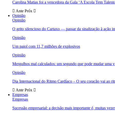
Carolina Matias foi a vencedora da Gala ‘A Escola Tem Talent
Ante
Próx
Opinião
Opinião
O grito silencioso do Cartaxo — passar da sinalização à ação i
Opinião
Um paiol com 11,7 milhões de explosivos
Opinião
Mergulhos mal calculados: um segundo que pode mudar uma v
Opinião
Dia Internacional do Ritmo Cardíaco – O seu coração vai ao ri
Ante
Próx
Empresas
Empresas
Sucessão empresarial: a decisão mais importante é, muitas veze