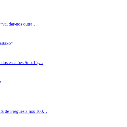
 “vai dar-nos outra…
artaxo”
a dos escalões Sub-15,…
O
nta de Freguesia nos 100…