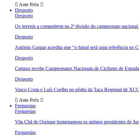
Ante
Próx
Desporto
Desporto
Os juvenis a competirem na 2ª divisão do campeonato nacional
Desporto
António Gaspar acredita que “o futsal será uma referência no C
Desporto
Cartaxo recebe Campeonatos Nacionais de Ciclismo de Estrad
Desporto
Vasco Costa e Luís Coelho no pódio da Taça Regional de XC
Ante
Próx
Freguesias
Freguesias
Vila Chã de Ourique homenageou os antigos presidentes de Ju
Freguesias