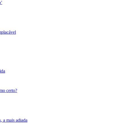
o’
mplacável
ida
tmo certo?
s, a mais adiada