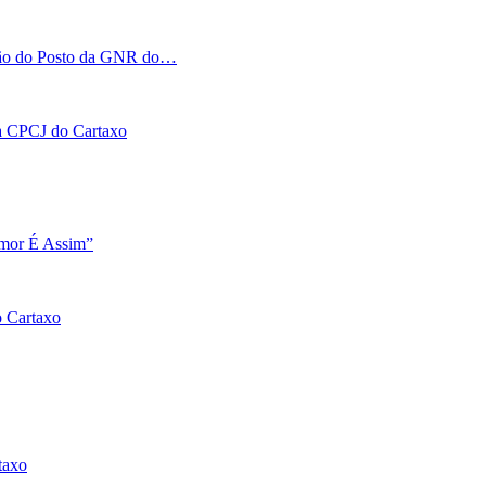
tação do Posto da GNR do…
 na CPCJ do Cartaxo
Amor É Assim”
o Cartaxo
taxo