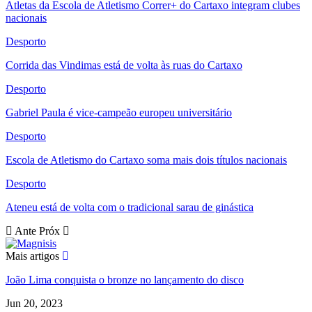
Atletas da Escola de Atletismo Correr+ do Cartaxo integram clubes
nacionais
Desporto
Corrida das Vindimas está de volta às ruas do Cartaxo
Desporto
Gabriel Paula é vice-campeão europeu universitário
Desporto
Escola de Atletismo do Cartaxo soma mais dois títulos nacionais
Desporto
Ateneu está de volta com o tradicional sarau de ginástica
Ante
Próx
Mais artigos
João Lima conquista o bronze no lançamento do disco
Jun 20, 2023