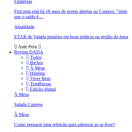
Empresas
Firiconta está há 18 anos de portas abertas no Cartaxo: “sinto
que o saldo é…
Atualidade
ETAR de Valada pioneira em boas práticas na gestão da água
Ante
Próx
Revista DADA
Todos
Bichos
À Mesa
História
Viver Bem
Tendências
Edição digital
À Mesa
Salada Caprese
À Mesa
Como preparar uma refeição para saborear ao ar livre?