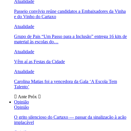
Atualidade
Passeio convívio reúne candidatos a Embaixadores da Vinha
e do Vinho do Cartaxo
Atualidade
Grupo de Pais “Um Passo para a Inclusão” entrega 16 kits de
material às escolas do…
Atualidade
Vêm aí as Festas da Cidade
Atualidade
Carolina Matias foi a vencedora da Gala ‘A Escola Tem
Talento’
Ante
Próx
Opinião
Opinião
O grito silencioso do Cartaxo — passar da sinalização à ação
implacável