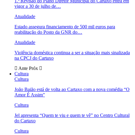
1.ª Revisão do Plano Diretor Municipal do Cartaxo entra em
vigor a 30 de julho de…
Atualidade
Estado assegura financiamento de 500 mil euros para
reabilitação do Posto da GNR do…
Atualidade
Violência doméstica continua a ser a situação mais sinalizada
na CPCJ do Cartaxo
Ante
Próx
Cultura
Cultura
João Baião está de volta ao Cartaxo com a nova comédia “O
Amor É Assim”
Cultura
Jel apresenta “Quem te viu e quem te vê” no Centro Cultural
do Cartaxo
Cultura