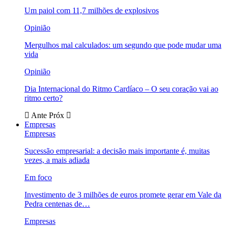
Um paiol com 11,7 milhões de explosivos
Opinião
Mergulhos mal calculados: um segundo que pode mudar uma
vida
Opinião
Dia Internacional do Ritmo Cardíaco – O seu coração vai ao
ritmo certo?
Ante
Próx
Empresas
Empresas
Sucessão empresarial: a decisão mais importante é, muitas
vezes, a mais adiada
Em foco
Investimento de 3 milhões de euros promete gerar em Vale da
Pedra centenas de…
Empresas