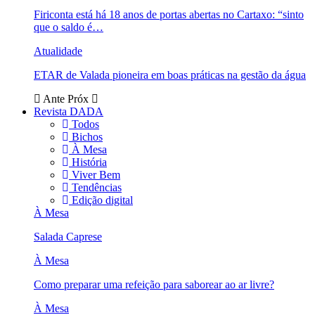
Firiconta está há 18 anos de portas abertas no Cartaxo: “sinto
que o saldo é…
Atualidade
ETAR de Valada pioneira em boas práticas na gestão da água
Ante
Próx
Revista DADA
Todos
Bichos
À Mesa
História
Viver Bem
Tendências
Edição digital
À Mesa
Salada Caprese
À Mesa
Como preparar uma refeição para saborear ao ar livre?
À Mesa