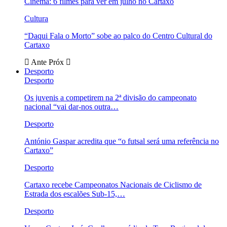
Cinema: 6 filmes para ver em julho no Cartaxo
Cultura
“Daqui Fala o Morto” sobe ao palco do Centro Cultural do
Cartaxo
Ante
Próx
Desporto
Desporto
Os juvenis a competirem na 2ª divisão do campeonato
nacional “vai dar-nos outra…
Desporto
António Gaspar acredita que “o futsal será uma referência no
Cartaxo”
Desporto
Cartaxo recebe Campeonatos Nacionais de Ciclismo de
Estrada dos escalões Sub-15,…
Desporto