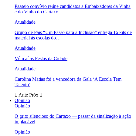
Passeio convívio reúne candidatos a Embaixadores da Vinha
e do Vinho do Cartaxo
Atualidade
Grupo de Pais “Um Passo para a Inclusão” entrega 16 kits de
material às escolas do…
Atualidade
Vêm aí as Festas da Cidade
Atualidade
Carolina Matias foi a vencedora da Gala ‘A Escola Tem
Talento’
Ante
Próx
Opinião
Opinião
O grito silencioso do Cartaxo — passar da sinalização à ação
implacável
Opinião