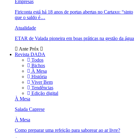
Empresas
Firiconta está há 18 anos de portas abertas no Cartaxo: “sinto
que o saldo é…
Atualidade
ETAR de Valada pioneira em boas práticas na gestão da água
Ante
Próx
Revista DADA
Todos
Bichos
À Mesa
História
Viver Bem
Tendências
Edição digital
À Mesa
Salada Caprese
À Mesa
Como preparar uma refeição para saborear ao ar livre?