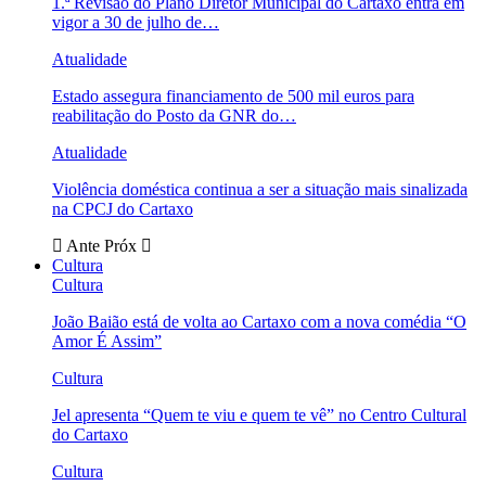
1.ª Revisão do Plano Diretor Municipal do Cartaxo entra em
vigor a 30 de julho de…
Atualidade
Estado assegura financiamento de 500 mil euros para
reabilitação do Posto da GNR do…
Atualidade
Violência doméstica continua a ser a situação mais sinalizada
na CPCJ do Cartaxo
Ante
Próx
Cultura
Cultura
João Baião está de volta ao Cartaxo com a nova comédia “O
Amor É Assim”
Cultura
Jel apresenta “Quem te viu e quem te vê” no Centro Cultural
do Cartaxo
Cultura