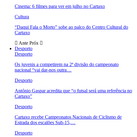
Cinema: 6 filmes para ver em julho no Cartaxo
Cultura
“Daqui Fala o Morto” sobe ao palco do Centro Cultural do
Cartaxo
Ante
Próx
Desporto
Desporto
Os juvenis a competirem na 2ª divisão do campeonato
nacional “vai dar-nos outra…
Desporto
António Gaspar acredita que “o futsal será uma referência no
Cartaxo”
Desporto
Cartaxo recebe Campeonatos Nacionais de Ciclismo de
Estrada dos escalões Sub-15,…
Desporto