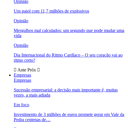
Opinião
Um paiol com 11,7 milhões de explosivos
Opinião
Mergulhos mal calculados: um segundo que pode mudar uma
vida
Opinião
Dia Internacional do Ritmo Cardíaco – O seu coração vai ao
ritmo certo?
Ante
Próx
Empresas
Empresas
Sucessão empresarial: a decisão mais importante é, muitas
vezes, a mais adiada
Em foco
Investimento de 3 milhões de euros promete gerar em Vale da
Pedra centenas de…