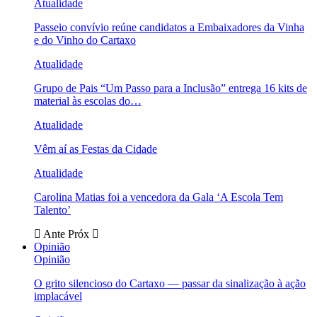
Atualidade
Passeio convívio reúne candidatos a Embaixadores da Vinha
e do Vinho do Cartaxo
Atualidade
Grupo de Pais “Um Passo para a Inclusão” entrega 16 kits de
material às escolas do…
Atualidade
Vêm aí as Festas da Cidade
Atualidade
Carolina Matias foi a vencedora da Gala ‘A Escola Tem
Talento’
Ante
Próx
Opinião
Opinião
O grito silencioso do Cartaxo — passar da sinalização à ação
implacável