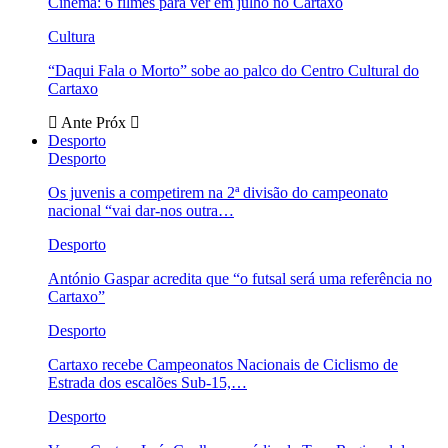
Cinema: 6 filmes para ver em julho no Cartaxo
Cultura
“Daqui Fala o Morto” sobe ao palco do Centro Cultural do
Cartaxo
Ante
Próx
Desporto
Desporto
Os juvenis a competirem na 2ª divisão do campeonato
nacional “vai dar-nos outra…
Desporto
António Gaspar acredita que “o futsal será uma referência no
Cartaxo”
Desporto
Cartaxo recebe Campeonatos Nacionais de Ciclismo de
Estrada dos escalões Sub-15,…
Desporto