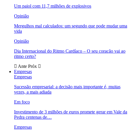
Um paiol com 11,7 milhões de explosivos
Opinião
Mergulhos mal calculados: um segundo que pode mudar uma
vida
Opinião
Dia Internacional do Ritmo Cardíaco – O seu coração vai ao
ritmo certo?
Ante
Próx
Empresas
Empresas
Sucessão empresarial: a decisão mais importante é, muitas
vezes, a mais adiada
Em foco
Investimento de 3 milhões de euros promete gerar em Vale da
Pedra centenas de…
Empresas