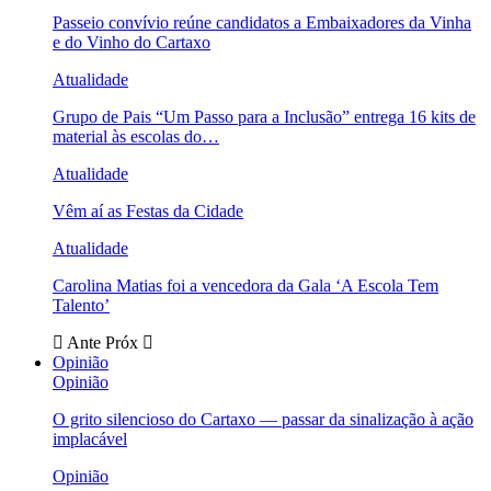
Passeio convívio reúne candidatos a Embaixadores da Vinha
e do Vinho do Cartaxo
Atualidade
Grupo de Pais “Um Passo para a Inclusão” entrega 16 kits de
material às escolas do…
Atualidade
Vêm aí as Festas da Cidade
Atualidade
Carolina Matias foi a vencedora da Gala ‘A Escola Tem
Talento’
Ante
Próx
Opinião
Opinião
O grito silencioso do Cartaxo — passar da sinalização à ação
implacável
Opinião