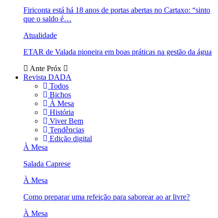
Firiconta está há 18 anos de portas abertas no Cartaxo: “sinto
que o saldo é…
Atualidade
ETAR de Valada pioneira em boas práticas na gestão da água
Ante
Próx
Revista DADA
Todos
Bichos
À Mesa
História
Viver Bem
Tendências
Edição digital
À Mesa
Salada Caprese
À Mesa
Como preparar uma refeição para saborear ao ar livre?
À Mesa