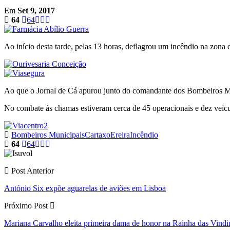
Em
Set 9, 2017
64
64
Ao início desta tarde, pelas 13 horas, deflagrou um incêndio na zona d
Ao que o Jornal de Cá apurou junto do comandante dos Bombeiros Munic
No combate ás chamas estiveram cerca de 45 operacionais e dez veícu
Bombeiros Municipais
Cartaxo
Ereira
Incêndio
64
64
Post Anterior
António Six expõe aguarelas de aviões em Lisboa
Próximo Post
Mariana Carvalho eleita primeira dama de honor na Rainha das Vindi