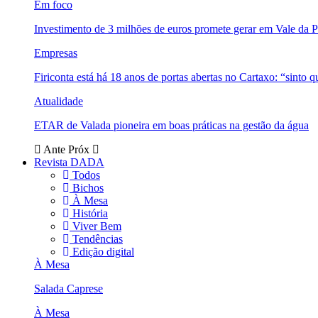
Em foco
Investimento de 3 milhões de euros promete gerar em Vale da 
Empresas
Firiconta está há 18 anos de portas abertas no Cartaxo: “sinto 
Atualidade
ETAR de Valada pioneira em boas práticas na gestão da água
Ante
Próx
Revista DADA
Todos
Bichos
À Mesa
História
Viver Bem
Tendências
Edição digital
À Mesa
Salada Caprese
À Mesa