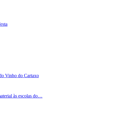
esta
 do Vinho do Cartaxo
aterial às escolas do…