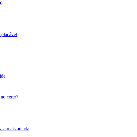
o’
mplacável
ida
tmo certo?
s, a mais adiada