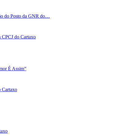
tação do Posto da GNR do…
 na CPCJ do Cartaxo
Amor É Assim”
o Cartaxo
taxo