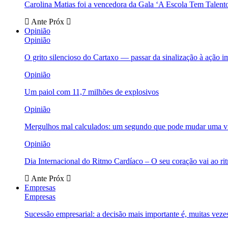
Carolina Matias foi a vencedora da Gala ‘A Escola Tem Talent
Ante
Próx
Opinião
Opinião
O grito silencioso do Cartaxo — passar da sinalização à ação i
Opinião
Um paiol com 11,7 milhões de explosivos
Opinião
Mergulhos mal calculados: um segundo que pode mudar uma v
Opinião
Dia Internacional do Ritmo Cardíaco – O seu coração vai ao ri
Ante
Próx
Empresas
Empresas
Sucessão empresarial: a decisão mais importante é, muitas veze