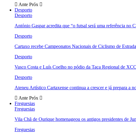
Ante
Próx
Desporto
Desporto
António Gaspar acredita que “o futsal será uma referência no C
Desporto
Cartaxo recebe Campeonatos Nacionais de Ciclismo de Estrad
Desporto
Vasco Costa e Luís Coelho no pódio da Taça Regional de XC
Desporto
Ateneu Artístico Cartaxense continua a crescer e já prepara a 
Ante
Próx
Freguesias
Freguesias
Vila Chã de Ourique homenageou os antigos presidentes de Ju
Freguesias