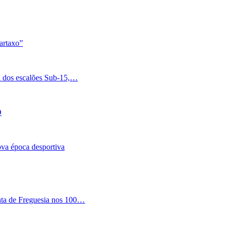
artaxo”
a dos escalões Sub-15,…
O
nova época desportiva
nta de Freguesia nos 100…