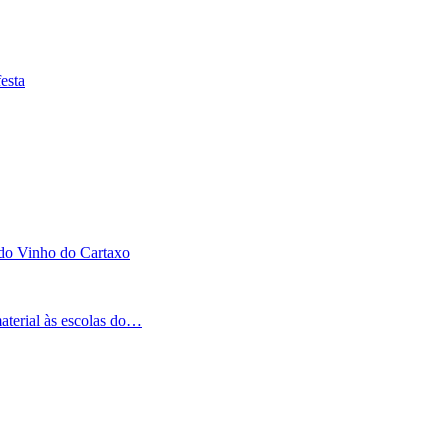
esta
 do Vinho do Cartaxo
aterial às escolas do…