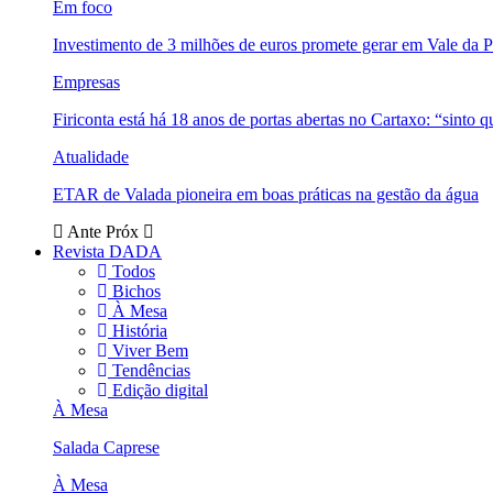
Em foco
Investimento de 3 milhões de euros promete gerar em Vale da 
Empresas
Firiconta está há 18 anos de portas abertas no Cartaxo: “sinto 
Atualidade
ETAR de Valada pioneira em boas práticas na gestão da água
Ante
Próx
Revista DADA
Todos
Bichos
À Mesa
História
Viver Bem
Tendências
Edição digital
À Mesa
Salada Caprese
À Mesa