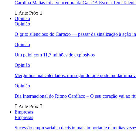
Carolina Matias foi a vencedora da Gala ‘A Escola Tem Talent
Ante
Próx
Opinião
Opinião
O grito silencioso do Cartaxo — passar da sinalização à ação i
Opinião
Um paiol com 11,7 milhões de explosivos
Opinião
Mergulhos mal calculados: um segundo que pode mudar uma v
Opinião
Dia Internacional do Ritmo Cardíaco – O seu coração vai ao ri
Ante
Próx
Empresas
Empresas
Sucessão empresarial: a decisão mais importante é, muitas veze