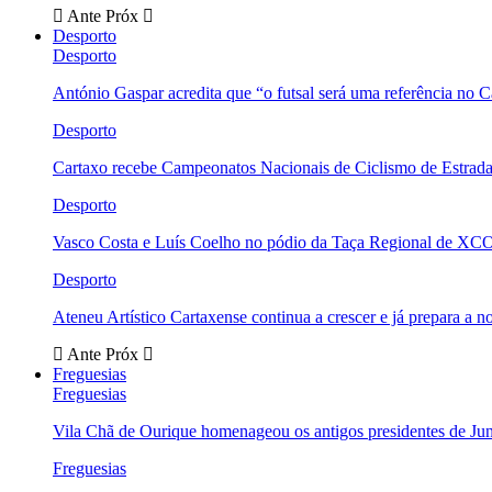
Ante
Próx
Desporto
Desporto
António Gaspar acredita que “o futsal será uma referência no C
Desporto
Cartaxo recebe Campeonatos Nacionais de Ciclismo de Estrad
Desporto
Vasco Costa e Luís Coelho no pódio da Taça Regional de XC
Desporto
Ateneu Artístico Cartaxense continua a crescer e já prepara a 
Ante
Próx
Freguesias
Freguesias
Vila Chã de Ourique homenageou os antigos presidentes de Ju
Freguesias