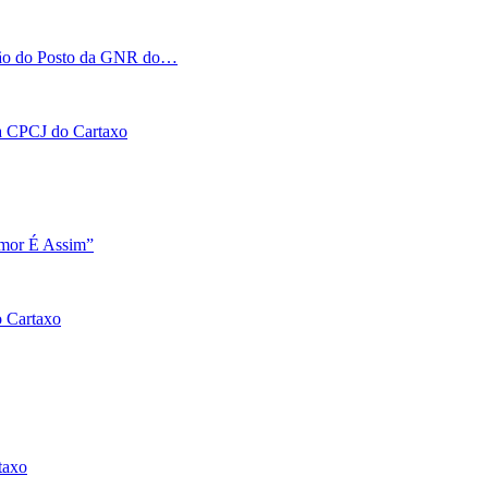
tação do Posto da GNR do…
 na CPCJ do Cartaxo
Amor É Assim”
o Cartaxo
taxo