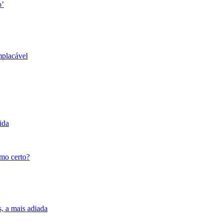
o’
mplacável
ida
tmo certo?
s, a mais adiada