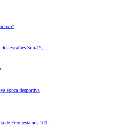
artaxo”
a dos escalões Sub-15,…
O
nova época desportiva
nta de Freguesia nos 100…