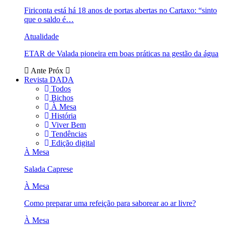
Firiconta está há 18 anos de portas abertas no Cartaxo: “sinto
que o saldo é…
Atualidade
ETAR de Valada pioneira em boas práticas na gestão da água
Ante
Próx
Revista DADA
Todos
Bichos
À Mesa
História
Viver Bem
Tendências
Edição digital
À Mesa
Salada Caprese
À Mesa
Como preparar uma refeição para saborear ao ar livre?
À Mesa