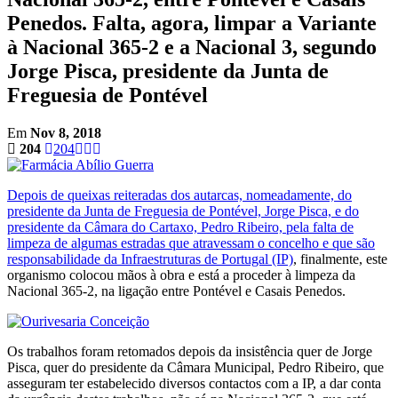
Penedos. Falta, agora, limpar a Variante
à Nacional 365-2 e a Nacional 3, segundo
Jorge Pisca, presidente da Junta de
Freguesia de Pontével
Em
Nov 8, 2018
204
204
Depois de queixas reiteradas dos autarcas, nomeadamente, do
presidente da Junta de Freguesia de Pontével, Jorge Pisca, e do
presidente da Câmara do Cartaxo, Pedro Ribeiro, pela falta de
limpeza de algumas estradas que atravessam o concelho e que são
responsabilidade da Infraestruturas de Portugal (IP)
, finalmente, este
organismo colocou mãos à obra e está a proceder à limpeza da
Nacional 365-2, na ligação entre Pontével e Casais Penedos.
Os trabalhos foram retomados depois da insistência quer de Jorge
Pisca, quer do presidente da Câmara Municipal, Pedro Ribeiro, que
asseguram ter estabelecido diversos contactos com a IP, a dar conta