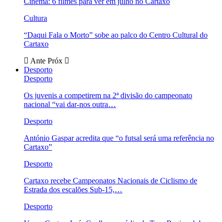
Cinema: 6 filmes para ver em julho no Cartaxo
Cultura
“Daqui Fala o Morto” sobe ao palco do Centro Cultural do
Cartaxo
Ante
Próx
Desporto
Desporto
Os juvenis a competirem na 2ª divisão do campeonato
nacional “vai dar-nos outra…
Desporto
António Gaspar acredita que “o futsal será uma referência no
Cartaxo”
Desporto
Cartaxo recebe Campeonatos Nacionais de Ciclismo de
Estrada dos escalões Sub-15,…
Desporto