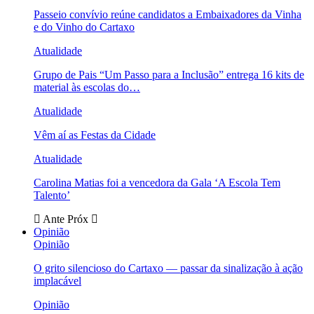
Passeio convívio reúne candidatos a Embaixadores da Vinha
e do Vinho do Cartaxo
Atualidade
Grupo de Pais “Um Passo para a Inclusão” entrega 16 kits de
material às escolas do…
Atualidade
Vêm aí as Festas da Cidade
Atualidade
Carolina Matias foi a vencedora da Gala ‘A Escola Tem
Talento’
Ante
Próx
Opinião
Opinião
O grito silencioso do Cartaxo — passar da sinalização à ação
implacável
Opinião