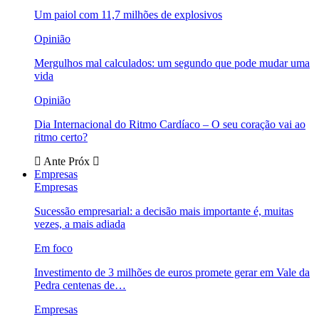
Um paiol com 11,7 milhões de explosivos
Opinião
Mergulhos mal calculados: um segundo que pode mudar uma
vida
Opinião
Dia Internacional do Ritmo Cardíaco – O seu coração vai ao
ritmo certo?
Ante
Próx
Empresas
Empresas
Sucessão empresarial: a decisão mais importante é, muitas
vezes, a mais adiada
Em foco
Investimento de 3 milhões de euros promete gerar em Vale da
Pedra centenas de…
Empresas