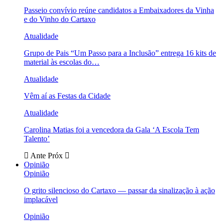
Passeio convívio reúne candidatos a Embaixadores da Vinha
e do Vinho do Cartaxo
Atualidade
Grupo de Pais “Um Passo para a Inclusão” entrega 16 kits de
material às escolas do…
Atualidade
Vêm aí as Festas da Cidade
Atualidade
Carolina Matias foi a vencedora da Gala ‘A Escola Tem
Talento’
Ante
Próx
Opinião
Opinião
O grito silencioso do Cartaxo — passar da sinalização à ação
implacável
Opinião