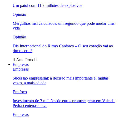
Um paiol com 11,7 milhões de explosivos
Opinião
Mergulhos mal calculados: um segundo que pode mudar uma
vida
Opinião
Dia Internacional do Ritmo Cardíaco – O seu coração vai ao
ritmo certo?
Ante
Próx
Empresas
Empresas
Sucessão empresarial: a decisão mais importante é, muitas
vezes, a mais adiada
Em foco
Investimento de 3 milhões de euros promete gerar em Vale da
Pedra centenas de…
Empresas