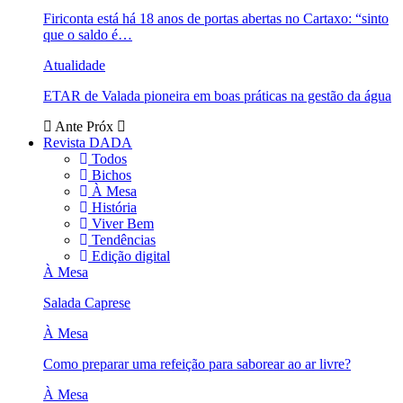
Firiconta está há 18 anos de portas abertas no Cartaxo: “sinto
que o saldo é…
Atualidade
ETAR de Valada pioneira em boas práticas na gestão da água
Ante
Próx
Revista DADA
Todos
Bichos
À Mesa
História
Viver Bem
Tendências
Edição digital
À Mesa
Salada Caprese
À Mesa
Como preparar uma refeição para saborear ao ar livre?
À Mesa