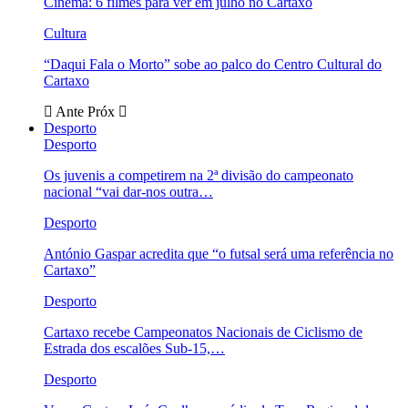
Cinema: 6 filmes para ver em julho no Cartaxo
Cultura
“Daqui Fala o Morto” sobe ao palco do Centro Cultural do
Cartaxo
Ante
Próx
Desporto
Desporto
Os juvenis a competirem na 2ª divisão do campeonato
nacional “vai dar-nos outra…
Desporto
António Gaspar acredita que “o futsal será uma referência no
Cartaxo”
Desporto
Cartaxo recebe Campeonatos Nacionais de Ciclismo de
Estrada dos escalões Sub-15,…
Desporto