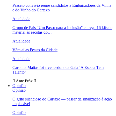
Passeio convívio reúne candidatos a Embaixadores da Vinha
e do Vinho do Cartaxo
Atualidade
Grupo de Pais “Um Passo para a Inclusão” entrega 16 kits de
material às escolas do…
Atualidade
Vêm aí as Festas da Cidade
Atualidade
Carolina Matias foi a vencedora da Gala ‘A Escola Tem
Talento’
Ante
Próx
Opinião
Opinião
O grito silencioso do Cartaxo — passar da sinalização à ação
implacável
Opinião