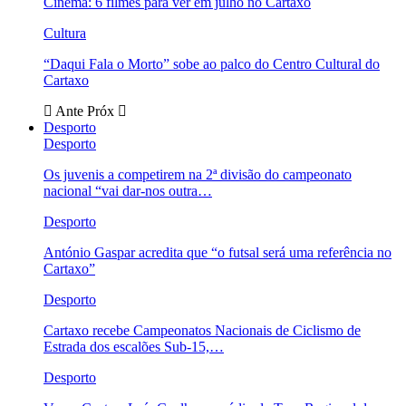
Cinema: 6 filmes para ver em julho no Cartaxo
Cultura
“Daqui Fala o Morto” sobe ao palco do Centro Cultural do
Cartaxo
Ante
Próx
Desporto
Desporto
Os juvenis a competirem na 2ª divisão do campeonato
nacional “vai dar-nos outra…
Desporto
António Gaspar acredita que “o futsal será uma referência no
Cartaxo”
Desporto
Cartaxo recebe Campeonatos Nacionais de Ciclismo de
Estrada dos escalões Sub-15,…
Desporto