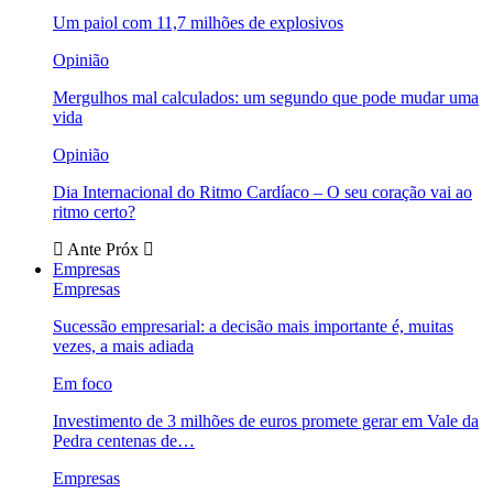
Um paiol com 11,7 milhões de explosivos
Opinião
Mergulhos mal calculados: um segundo que pode mudar uma
vida
Opinião
Dia Internacional do Ritmo Cardíaco – O seu coração vai ao
ritmo certo?
Ante
Próx
Empresas
Empresas
Sucessão empresarial: a decisão mais importante é, muitas
vezes, a mais adiada
Em foco
Investimento de 3 milhões de euros promete gerar em Vale da
Pedra centenas de…
Empresas