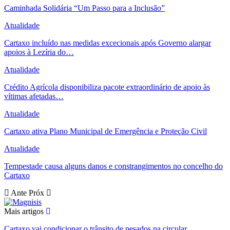
Caminhada Solidária “Um Passo para a Inclusão”
Atualidade
Cartaxo incluído nas medidas excecionais após Governo alargar
apoios à Lezíria do…
Atualidade
Crédito Agrícola disponibiliza pacote extraordinário de apoio às
vítimas afetadas…
Atualidade
Cartaxo ativa Plano Municipal de Emergência e Proteção Civil
Atualidade
Tempestade causa alguns danos e constrangimentos no concelho do
Cartaxo
Ante
Próx
Mais artigos
Cartaxo vai condicionar o trânsito de pesados na circular…