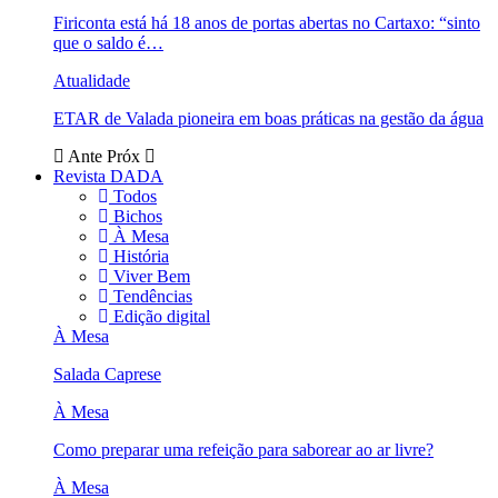
Firiconta está há 18 anos de portas abertas no Cartaxo: “sinto
que o saldo é…
Atualidade
ETAR de Valada pioneira em boas práticas na gestão da água
Ante
Próx
Revista DADA
Todos
Bichos
À Mesa
História
Viver Bem
Tendências
Edição digital
À Mesa
Salada Caprese
À Mesa
Como preparar uma refeição para saborear ao ar livre?
À Mesa