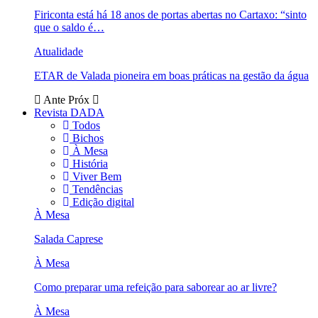
Firiconta está há 18 anos de portas abertas no Cartaxo: “sinto
que o saldo é…
Atualidade
ETAR de Valada pioneira em boas práticas na gestão da água
Ante
Próx
Revista DADA
Todos
Bichos
À Mesa
História
Viver Bem
Tendências
Edição digital
À Mesa
Salada Caprese
À Mesa
Como preparar uma refeição para saborear ao ar livre?
À Mesa