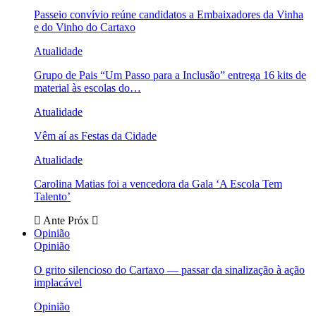
Passeio convívio reúne candidatos a Embaixadores da Vinha
e do Vinho do Cartaxo
Atualidade
Grupo de Pais “Um Passo para a Inclusão” entrega 16 kits de
material às escolas do…
Atualidade
Vêm aí as Festas da Cidade
Atualidade
Carolina Matias foi a vencedora da Gala ‘A Escola Tem
Talento’
Ante
Próx
Opinião
Opinião
O grito silencioso do Cartaxo — passar da sinalização à ação
implacável
Opinião