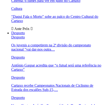
Cinema: 6 filmes para ver em julho no Cartaxo
Cultura
“Daqui Fala o Morto” sobe ao palco do Centro Cultural do
Cartaxo
Ante
Próx
Desporto
Desporto
Os juvenis a competirem na 2ª divisão do campeonato
nacional “vai dar-nos outra…
Desporto
António Gaspar acredita que “o futsal será uma referência no
Cartaxo”
Desporto
Cartaxo recebe Campeonatos Nacionais de Ciclismo de
Estrada dos escalões Sub-15,…
Desporto