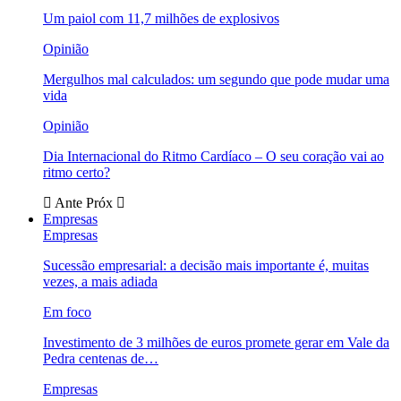
Um paiol com 11,7 milhões de explosivos
Opinião
Mergulhos mal calculados: um segundo que pode mudar uma
vida
Opinião
Dia Internacional do Ritmo Cardíaco – O seu coração vai ao
ritmo certo?
Ante
Próx
Empresas
Empresas
Sucessão empresarial: a decisão mais importante é, muitas
vezes, a mais adiada
Em foco
Investimento de 3 milhões de euros promete gerar em Vale da
Pedra centenas de…
Empresas