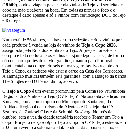
(19h00)
, onde a viagem pela estrada vínica do Tejo vai ser feita de
copo na mão e sabores na boca. Em todas as provas o foco e o
destaque é dado apenas e só a vinhos com certificação DOC doTejo
e IG Tejo.
Num total de 56 vinhos, vai haver uma seleção de dois vinhos por
cada produtor à venda na loja de vinhos do
Tejo a Copo 2026
,
assegurada pela Rota dos Vinhos do Tejo. A preços honestos, a
compra é feita no local e os vinhos chegam depois a casa, de forma
cómoda com portes de envio gratuitos, quando para Portugal
Continental e na compra de seis ou mais garrafas. No recinto do
Tejo a Copo, os petiscos vão estar a cargo da Casa dos Torricados.
A animação musical também está garantida, com a atuação da banda
The Singles e o DJ Fernandinho, ao vivo.
O
Tejo a Copo
é um evento promovido pela Comissão Vitivinícola
Regional dos Vinhos do Tejo (CVR Tejo). Na sua oitava edição, em
Santarém, conta com o apoio do Município de Santarém, da
Entidade Regional de Turismo do Alentejo e Ribatejo, da CA
Seguros, da Zwiesel Glas e da Schmidt Stosberg. No mês de
outubro, será a vez da cidade templária receber o Tomar um Tejo a
Copo. Em jeito de
spin-off
do Tejo a Copo, a CVR Tejo estreou, em
2025, um evento a solo na capital, tendo já data para este ano: o