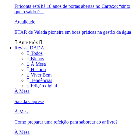
Firiconta está há 18 anos de portas abertas no Cartaxo: “sinto
que o saldo é…
Atualidade
ETAR de Valada pioneira em boas práticas na gestão da água
Ante
Próx
Revista DADA
Todos
Bichos
À Mesa
História
Viver Bem
Tendências
Edição digital
À Mesa
Salada Caprese
À Mesa
Como preparar uma refeição para saborear ao ar livre?
À Mesa