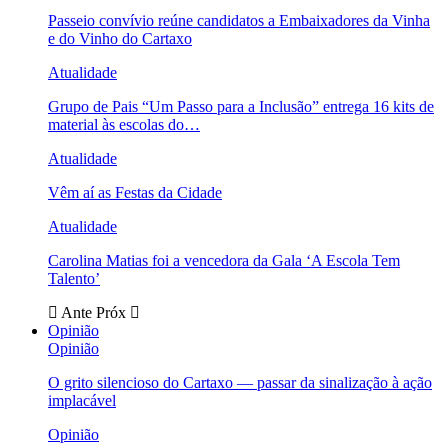
Passeio convívio reúne candidatos a Embaixadores da Vinha
e do Vinho do Cartaxo
Atualidade
Grupo de Pais “Um Passo para a Inclusão” entrega 16 kits de
material às escolas do…
Atualidade
Vêm aí as Festas da Cidade
Atualidade
Carolina Matias foi a vencedora da Gala ‘A Escola Tem
Talento’
Ante
Próx
Opinião
Opinião
O grito silencioso do Cartaxo — passar da sinalização à ação
implacável
Opinião