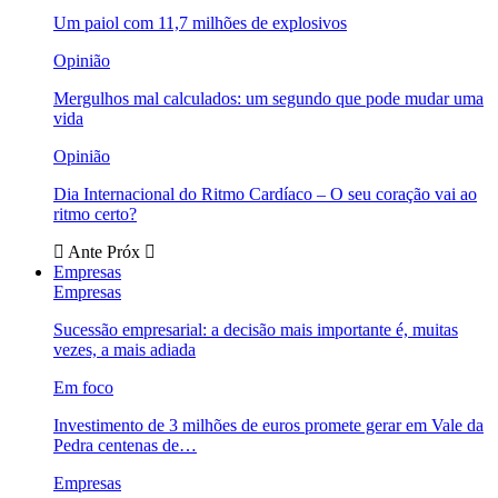
Um paiol com 11,7 milhões de explosivos
Opinião
Mergulhos mal calculados: um segundo que pode mudar uma
vida
Opinião
Dia Internacional do Ritmo Cardíaco – O seu coração vai ao
ritmo certo?
Ante
Próx
Empresas
Empresas
Sucessão empresarial: a decisão mais importante é, muitas
vezes, a mais adiada
Em foco
Investimento de 3 milhões de euros promete gerar em Vale da
Pedra centenas de…
Empresas