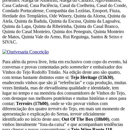
presentes: Adega de Almeirim, Adega do Cartaxo, Agro-Batoréu,
Casa Cadaval, Casa Paciência, Casal da Coelheira, Casal do Conde,
Condado Portucalense, Companhia das Lezírias, Enoport, Fiuza,
Herdade dos Templários, Ode Winery, Quinta da Alorna, Quinta da
Atela, Quinta da Badula, Quinta da Escusa, Quinta da Lagoalva,
Quinta da Lapa, Quinta da Ribeirinha, Quinta do Casal Branco,
Quinta do Casal Monteiro, Quinta dos Penegrais, Quinta Monteiro
de Matos, Quinta Vale do Armo, Rui Reguinga, Santos & Seixo e
SIVAC.
Para além da prova livre, feita em exclusivo com copo do evento, há
conversas e provas comentadas pelo
sommelier
e embaixador dos
Vinhos do Tejo Rodolfo Tristão. Na edição deste ano são quatro,
com temas bastante distintos entre si:
Tejo Heritage (15h30)
,
enaltecendo vinhos que são já “referências” e cuja produção, muitas
vezes limitada, mas de elevadíssima qualidade e identidade, tem
lugar no tempo e na memória dos consumidores de Vinhos do Tejo,
com destaque nas melhores prateleiras e muitas histórias e anos para
contar;
Terroirs (17h00)
, onde se vão provar vinhos com
diferenciação dos quatro
terroirs
do Tejo, em mais um momento de
apresentação e explicação do Serras,
terroir
oficialmente
identificado no início deste ano;
Out Of The Box (18h00)
, com
vinhos literalmente “fora-da-caixa” e que acompanham tendências
para chegar a novos consumidores; e
Tejo Wine Route 118