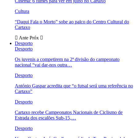
Cinema: 6 filmes para ver em julho no Cartaxo
Cultura
“Daqui Fala o Morto” sobe ao palco do Centro Cultural do
Cartaxo
Ante
Próx
Desporto
Desporto
Os juvenis a competirem na 2ª divisão do campeonato
nacional “vai dar-nos outra…
Desporto
António Gaspar acredita que “o futsal será uma referência no
Cartaxo”
Desporto
Cartaxo recebe Campeonatos Nacionais de Ciclismo de
Estrada dos escalões Sub-15,…
Desporto