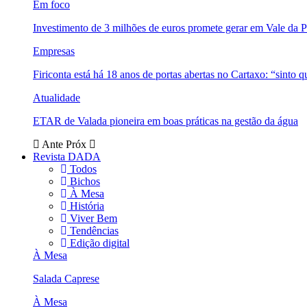
Em foco
Investimento de 3 milhões de euros promete gerar em Vale da 
Empresas
Firiconta está há 18 anos de portas abertas no Cartaxo: “sinto 
Atualidade
ETAR de Valada pioneira em boas práticas na gestão da água
Ante
Próx
Revista DADA
Todos
Bichos
À Mesa
História
Viver Bem
Tendências
Edição digital
À Mesa
Salada Caprese
À Mesa