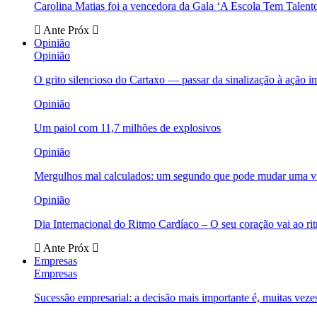
Carolina Matias foi a vencedora da Gala ‘A Escola Tem Talent
Ante
Próx
Opinião
Opinião
O grito silencioso do Cartaxo — passar da sinalização à ação i
Opinião
Um paiol com 11,7 milhões de explosivos
Opinião
Mergulhos mal calculados: um segundo que pode mudar uma v
Opinião
Dia Internacional do Ritmo Cardíaco – O seu coração vai ao ri
Ante
Próx
Empresas
Empresas
Sucessão empresarial: a decisão mais importante é, muitas veze