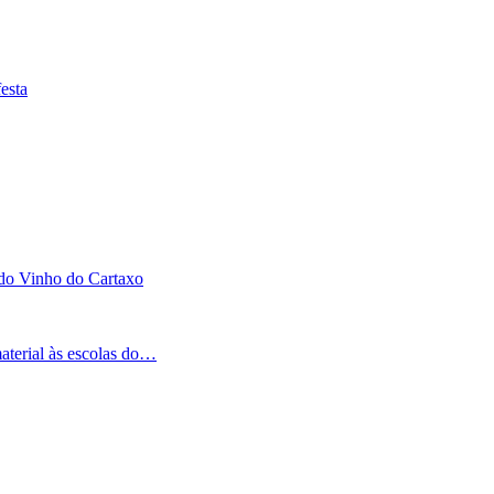
esta
 do Vinho do Cartaxo
aterial às escolas do…