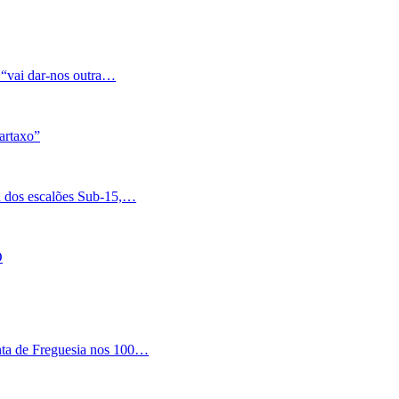
 “vai dar-nos outra…
artaxo”
a dos escalões Sub-15,…
O
nta de Freguesia nos 100…