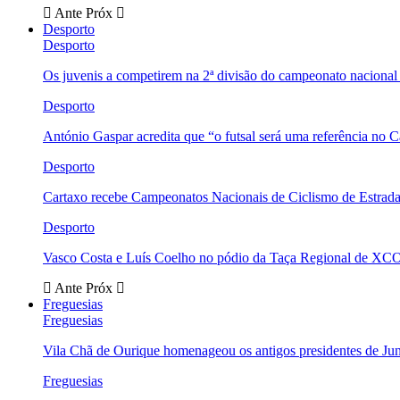
Ante
Próx
Desporto
Desporto
Os juvenis a competirem na 2ª divisão do campeonato nacional
Desporto
António Gaspar acredita que “o futsal será uma referência no C
Desporto
Cartaxo recebe Campeonatos Nacionais de Ciclismo de Estrad
Desporto
Vasco Costa e Luís Coelho no pódio da Taça Regional de XC
Ante
Próx
Freguesias
Freguesias
Vila Chã de Ourique homenageou os antigos presidentes de Ju
Freguesias