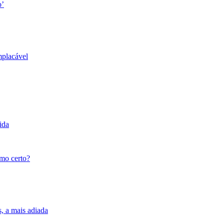
o’
mplacável
ida
tmo certo?
s, a mais adiada