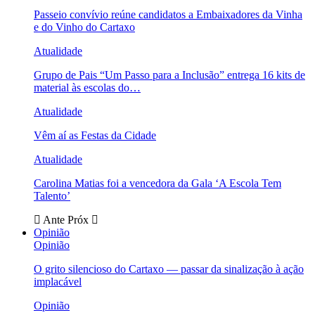
Passeio convívio reúne candidatos a Embaixadores da Vinha
e do Vinho do Cartaxo
Atualidade
Grupo de Pais “Um Passo para a Inclusão” entrega 16 kits de
material às escolas do…
Atualidade
Vêm aí as Festas da Cidade
Atualidade
Carolina Matias foi a vencedora da Gala ‘A Escola Tem
Talento’
Ante
Próx
Opinião
Opinião
O grito silencioso do Cartaxo — passar da sinalização à ação
implacável
Opinião