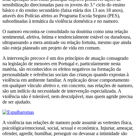
sensibilização direcionadas para os jovens do 3.º ciclo do ensino
básico e do ensino secundário (faixa etária dos 13 aos 18 anos),
através dos Polícias afetos ao Programa Escola Segura (PES),
subordinadas à temática da violência doméstica e no namoro.
O namoro encontra-se consolidado na doutrina como uma relação
sentimental, afetiva, íntima e tendencialmente estável ou duradoura,
ultrapassando a mera amizade ou relação fortuita, mesmo que ainda
não esteja planeado um projeto de vida em comum.
A intervenção precoce é um dos princípios de atuação consagrado
na legislação de menores em Portugal e, particularmente nesta
matéria, são reconhecidos os efeitos negativos na formação da
personalidade e referências sociais das crianças quando expostas à
violência em ambiente familiar. A replicação desse comportamento
em qualquer vínculo afetivo e, em concreto, nas relações de namoro,
são um indício da necessidade de intervenção especializada. A
violência não é tolerável, nem desculpável, mas quem agride precisa
de ser ajudado.
A violência nas relações de namoro pode assumir as vertentes física,
psicológica/emocional, social, sexual e económica. Injuriar, ameaçar,
ofender, agredir, humilhar, perseguir ou devassar a intimidade são