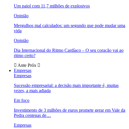
Um paiol com 11,7 milhões de explosivos
Opinião
Mergulhos mal calculados: um segundo que pode mudar uma
vida
Opinião
Dia Internacional do Ritmo Cardíaco – O seu coração vai ao
ritmo certo?
Ante
Próx
Empresas
Empresas
Sucessão empresarial: a decisão mais importante é, muitas
vezes, a mais adiada
Em foco
Investimento de 3 milhões de euros promete gerar em Vale da
Pedra centenas de…
Empresas