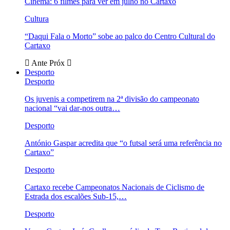
Cinema: 6 filmes para ver em julho no Cartaxo
Cultura
“Daqui Fala o Morto” sobe ao palco do Centro Cultural do
Cartaxo
Ante
Próx
Desporto
Desporto
Os juvenis a competirem na 2ª divisão do campeonato
nacional “vai dar-nos outra…
Desporto
António Gaspar acredita que “o futsal será uma referência no
Cartaxo”
Desporto
Cartaxo recebe Campeonatos Nacionais de Ciclismo de
Estrada dos escalões Sub-15,…
Desporto