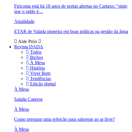
Firiconta está há 18 anos de portas abertas no Cartaxo: “sinto
que o saldo é…
Atualidade
ETAR de Valada pioneira em boas práticas na gestão da água
Ante
Próx
Revista DADA
Todos
Bichos
À Mesa
História
Viver Bem
Tendências
Edição digital
À Mesa
Salada Caprese
À Mesa
Como preparar uma refeição para saborear ao ar livre?
À Mesa