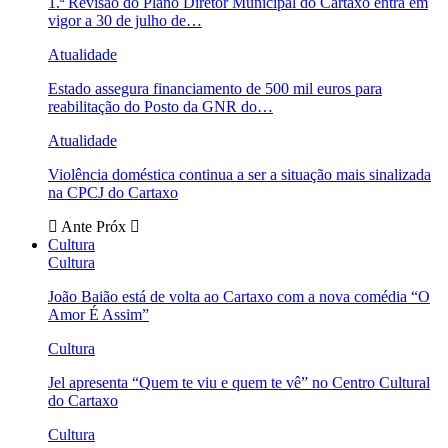
1.ª Revisão do Plano Diretor Municipal do Cartaxo entra em
vigor a 30 de julho de…
Atualidade
Estado assegura financiamento de 500 mil euros para
reabilitação do Posto da GNR do…
Atualidade
Violência doméstica continua a ser a situação mais sinalizada
na CPCJ do Cartaxo
Ante
Próx
Cultura
Cultura
João Baião está de volta ao Cartaxo com a nova comédia “O
Amor É Assim”
Cultura
Jel apresenta “Quem te viu e quem te vê” no Centro Cultural
do Cartaxo
Cultura