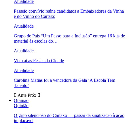
Atualidade
Passeio convívio reúne candidatos a Embaixadores da Vinha
e do Vinho do Cartaxo
Atualidade
Grupo de Pais “Um Passo para a Inclusão” entrega 16 kits de
material às escolas do…
Atualidade
Vêm aí as Festas da Cidade
Atualidade
Carolina Matias foi a vencedora da Gala ‘A Escola Tem
Talento’
Ante
Próx
Opinião
Opinião
O grito silencioso do Cartaxo — passar da sinalização à ação
implacável