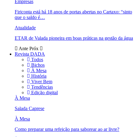
Empresas
Firiconta está há 18 anos de portas abertas no Cartaxo: “sinto
que o saldo é…
Atualidade
ETAR de Valada pioneira em boas práticas na gestão da água
Ante
Próx
Revista DADA
Todos
Bichos
À Mesa
História
Viver Bem
Tendências
Edição digital
À Mesa
Salada Caprese
À Mesa
Como preparar uma refeição para saborear ao ar livre?