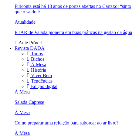
Firiconta está há 18 anos de portas abertas no Cartaxo: “sinto
que o saldo é…
Atualidade
ETAR de Valada pioneira em boas práticas na gestão da água
Ante
Próx
Revista DADA
Todos
Bichos
À Mesa
História
Viver Bem
Tendências
Edição digital
À Mesa
Salada Caprese
À Mesa
Como preparar uma refeição para saborear ao ar livre?
À Mesa