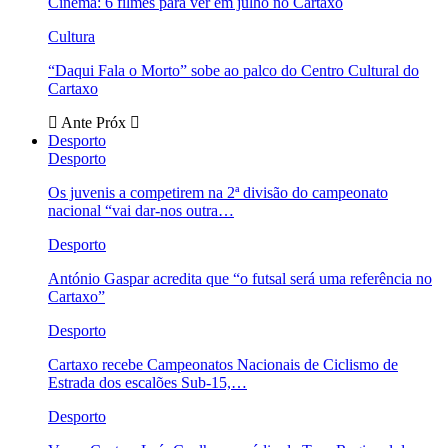
Cinema: 6 filmes para ver em julho no Cartaxo
Cultura
“Daqui Fala o Morto” sobe ao palco do Centro Cultural do
Cartaxo
Ante
Próx
Desporto
Desporto
Os juvenis a competirem na 2ª divisão do campeonato
nacional “vai dar-nos outra…
Desporto
António Gaspar acredita que “o futsal será uma referência no
Cartaxo”
Desporto
Cartaxo recebe Campeonatos Nacionais de Ciclismo de
Estrada dos escalões Sub-15,…
Desporto