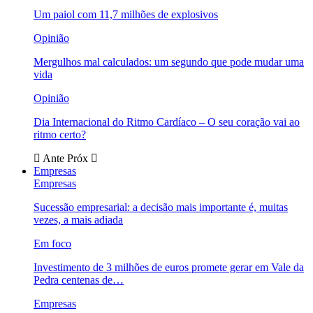
Um paiol com 11,7 milhões de explosivos
Opinião
Mergulhos mal calculados: um segundo que pode mudar uma
vida
Opinião
Dia Internacional do Ritmo Cardíaco – O seu coração vai ao
ritmo certo?
Ante
Próx
Empresas
Empresas
Sucessão empresarial: a decisão mais importante é, muitas
vezes, a mais adiada
Em foco
Investimento de 3 milhões de euros promete gerar em Vale da
Pedra centenas de…
Empresas