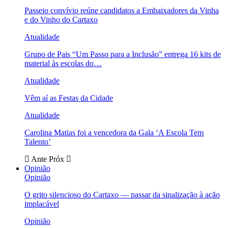
Passeio convívio reúne candidatos a Embaixadores da Vinha
e do Vinho do Cartaxo
Atualidade
Grupo de Pais “Um Passo para a Inclusão” entrega 16 kits de
material às escolas do…
Atualidade
Vêm aí as Festas da Cidade
Atualidade
Carolina Matias foi a vencedora da Gala ‘A Escola Tem
Talento’
Ante
Próx
Opinião
Opinião
O grito silencioso do Cartaxo — passar da sinalização à ação
implacável
Opinião