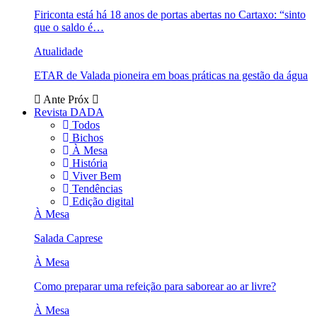
Firiconta está há 18 anos de portas abertas no Cartaxo: “sinto
que o saldo é…
Atualidade
ETAR de Valada pioneira em boas práticas na gestão da água
Ante
Próx
Revista DADA
Todos
Bichos
À Mesa
História
Viver Bem
Tendências
Edição digital
À Mesa
Salada Caprese
À Mesa
Como preparar uma refeição para saborear ao ar livre?
À Mesa