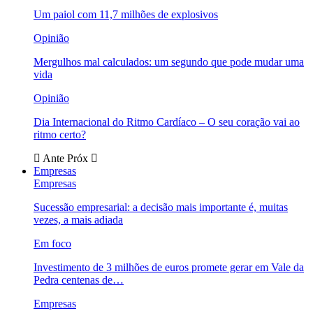
Um paiol com 11,7 milhões de explosivos
Opinião
Mergulhos mal calculados: um segundo que pode mudar uma
vida
Opinião
Dia Internacional do Ritmo Cardíaco – O seu coração vai ao
ritmo certo?
Ante
Próx
Empresas
Empresas
Sucessão empresarial: a decisão mais importante é, muitas
vezes, a mais adiada
Em foco
Investimento de 3 milhões de euros promete gerar em Vale da
Pedra centenas de…
Empresas