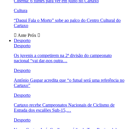
Cinema: 6 filmes para ver em julho no Cartaxo
Cultura
“Daqui Fala o Morto” sobe ao palco do Centro Cultural do
Cartaxo
Ante
Próx
Desporto
Desporto
Os juvenis a competirem na 2ª divisão do campeonato
nacional “vai dar-nos outra…
Desporto
António Gaspar acredita que “o futsal será uma referência no
Cartaxo”
Desporto
Cartaxo recebe Campeonatos Nacionais de Ciclismo de
Estrada dos escalões Sub-15,…
Desporto