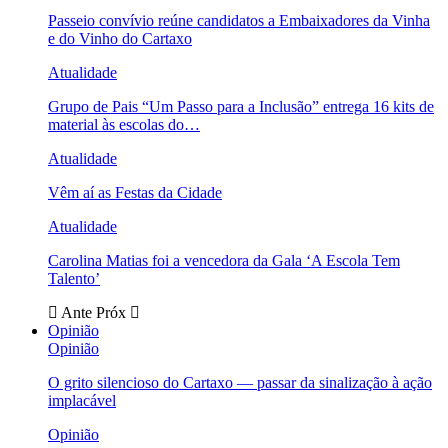
Passeio convívio reúne candidatos a Embaixadores da Vinha
e do Vinho do Cartaxo
Atualidade
Grupo de Pais “Um Passo para a Inclusão” entrega 16 kits de
material às escolas do…
Atualidade
Vêm aí as Festas da Cidade
Atualidade
Carolina Matias foi a vencedora da Gala ‘A Escola Tem
Talento’
Ante
Próx
Opinião
Opinião
O grito silencioso do Cartaxo — passar da sinalização à ação
implacável
Opinião