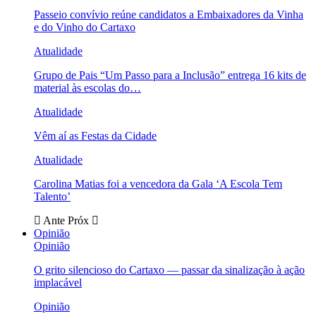
Passeio convívio reúne candidatos a Embaixadores da Vinha
e do Vinho do Cartaxo
Atualidade
Grupo de Pais “Um Passo para a Inclusão” entrega 16 kits de
material às escolas do…
Atualidade
Vêm aí as Festas da Cidade
Atualidade
Carolina Matias foi a vencedora da Gala ‘A Escola Tem
Talento’
Ante
Próx
Opinião
Opinião
O grito silencioso do Cartaxo — passar da sinalização à ação
implacável
Opinião