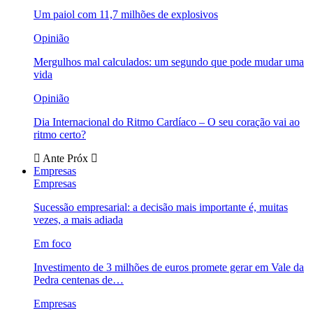
Um paiol com 11,7 milhões de explosivos
Opinião
Mergulhos mal calculados: um segundo que pode mudar uma
vida
Opinião
Dia Internacional do Ritmo Cardíaco – O seu coração vai ao
ritmo certo?
Ante
Próx
Empresas
Empresas
Sucessão empresarial: a decisão mais importante é, muitas
vezes, a mais adiada
Em foco
Investimento de 3 milhões de euros promete gerar em Vale da
Pedra centenas de…
Empresas