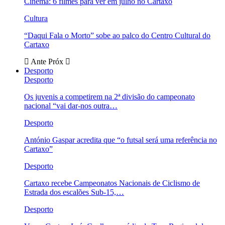
Cinema: 6 filmes para ver em julho no Cartaxo
Cultura
“Daqui Fala o Morto” sobe ao palco do Centro Cultural do
Cartaxo
Ante
Próx
Desporto
Desporto
Os juvenis a competirem na 2ª divisão do campeonato
nacional “vai dar-nos outra…
Desporto
António Gaspar acredita que “o futsal será uma referência no
Cartaxo”
Desporto
Cartaxo recebe Campeonatos Nacionais de Ciclismo de
Estrada dos escalões Sub-15,…
Desporto