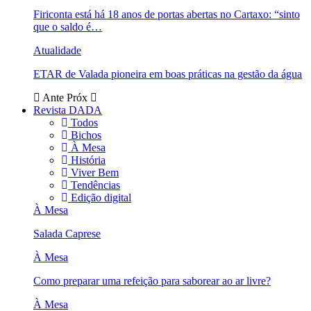
Firiconta está há 18 anos de portas abertas no Cartaxo: “sinto
que o saldo é…
Atualidade
ETAR de Valada pioneira em boas práticas na gestão da água
Ante
Próx
Revista DADA
Todos
Bichos
À Mesa
História
Viver Bem
Tendências
Edição digital
À Mesa
Salada Caprese
À Mesa
Como preparar uma refeição para saborear ao ar livre?
À Mesa