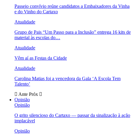
Passeio convívio reúne candidatos a Embaixadores da Vinha
e do Vinho do Cartaxo
Atualidade
Grupo de Pais “Um Passo para a Inclusão” entrega 16 kits de
material às escolas do…
Atualidade
Vêm aí as Festas da Cidade
Atualidade
Carolina Matias foi a vencedora da Gala ‘A Escola Tem
Talento’
Ante
Próx
Opinião
Opinião
O grito silencioso do Cartaxo — passar da sinalização à ação
implacável
Opinião