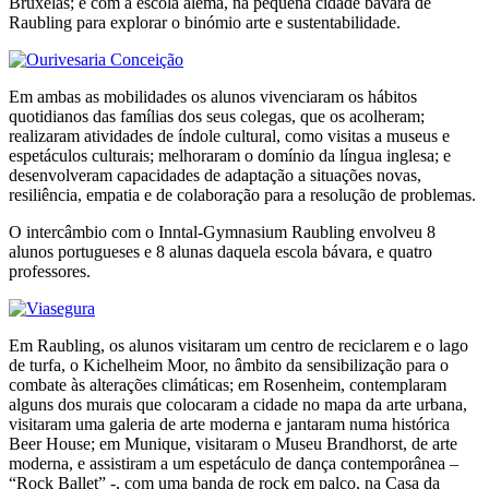
Bruxelas; e com a escola alemã, na pequena cidade bávara de
Raubling para explorar o binómio arte e sustentabilidade.
Em ambas as mobilidades os alunos vivenciaram os hábitos
quotidianos das famílias dos seus colegas, que os acolheram;
realizaram atividades de índole cultural, como visitas a museus e
espetáculos culturais; melhoraram o domínio da língua inglesa; e
desenvolveram capacidades de adaptação a situações novas,
resiliência, empatia e de colaboração para a resolução de problemas.
O intercâmbio com o Inntal-Gymnasium Raubling envolveu 8
alunos portugueses e 8 alunas daquela escola bávara, e quatro
professores.
Em Raubling, os alunos visitaram um centro de reciclarem e o lago
de turfa, o Kichelheim Moor, no âmbito da sensibilização para o
combate às alterações climáticas; em Rosenheim, contemplaram
alguns dos murais que colocaram a cidade no mapa da arte urbana,
visitaram uma galeria de arte moderna e jantaram numa histórica
Beer House; em Munique, visitaram o Museu Brandhorst, de arte
moderna, e assistiram a um espetáculo de dança contemporânea –
“Rock Ballet” -, com uma banda de rock em palco, na Casa da