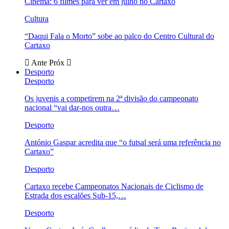
Cinema: 6 filmes para ver em julho no Cartaxo
Cultura
“Daqui Fala o Morto” sobe ao palco do Centro Cultural do
Cartaxo
Ante
Próx
Desporto
Desporto
Os juvenis a competirem na 2ª divisão do campeonato
nacional “vai dar-nos outra…
Desporto
António Gaspar acredita que “o futsal será uma referência no
Cartaxo”
Desporto
Cartaxo recebe Campeonatos Nacionais de Ciclismo de
Estrada dos escalões Sub-15,…
Desporto