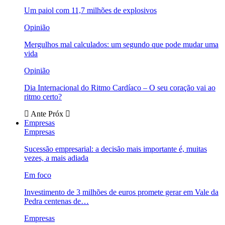
Um paiol com 11,7 milhões de explosivos
Opinião
Mergulhos mal calculados: um segundo que pode mudar uma
vida
Opinião
Dia Internacional do Ritmo Cardíaco – O seu coração vai ao
ritmo certo?
Ante
Próx
Empresas
Empresas
Sucessão empresarial: a decisão mais importante é, muitas
vezes, a mais adiada
Em foco
Investimento de 3 milhões de euros promete gerar em Vale da
Pedra centenas de…
Empresas