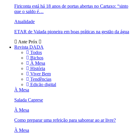
Firiconta está há 18 anos de portas abertas no Cartaxo: “sinto
que o saldo é…
Atualidade
ETAR de Valada pioneira em boas práticas na gestão da água
Ante
Próx
Revista DADA
Todos
Bichos
À Mesa
História
Viver Bem
Tendências
Edição digital
À Mesa
Salada Caprese
À Mesa
Como preparar uma refeição para saborear ao ar livre?
À Mesa