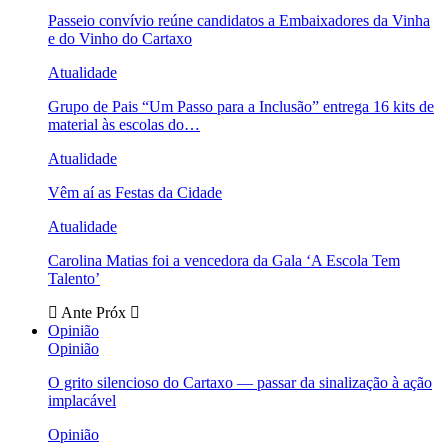
Passeio convívio reúne candidatos a Embaixadores da Vinha
e do Vinho do Cartaxo
Atualidade
Grupo de Pais “Um Passo para a Inclusão” entrega 16 kits de
material às escolas do…
Atualidade
Vêm aí as Festas da Cidade
Atualidade
Carolina Matias foi a vencedora da Gala ‘A Escola Tem
Talento’
Ante
Próx
Opinião
Opinião
O grito silencioso do Cartaxo — passar da sinalização à ação
implacável
Opinião