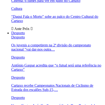
Cinema: 6 filmes para ver em julho no Cartaxo
Cultura
“Daqui Fala o Morto” sobe ao palco do Centro Cultural do
Cartaxo
Ante
Próx
Desporto
Desporto
Os juvenis a competirem na 2ª divisão do campeonato
nacional “vai dar-nos outra…
Desporto
António Gaspar acredita que “o futsal será uma referência no
Cartaxo”
Desporto
Cartaxo recebe Campeonatos Nacionais de Ciclismo de
Estrada dos escalões Sub-15,…
Desporto