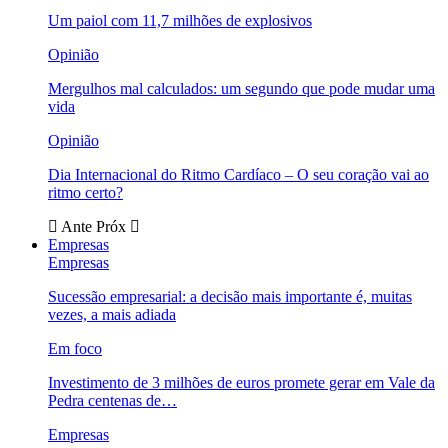
Um paiol com 11,7 milhões de explosivos
Opinião
Mergulhos mal calculados: um segundo que pode mudar uma
vida
Opinião
Dia Internacional do Ritmo Cardíaco – O seu coração vai ao
ritmo certo?
Ante
Próx
Empresas
Empresas
Sucessão empresarial: a decisão mais importante é, muitas
vezes, a mais adiada
Em foco
Investimento de 3 milhões de euros promete gerar em Vale da
Pedra centenas de…
Empresas