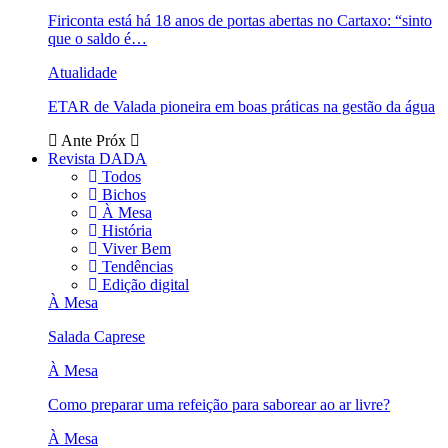
Firiconta está há 18 anos de portas abertas no Cartaxo: “sinto
que o saldo é…
Atualidade
ETAR de Valada pioneira em boas práticas na gestão da água
Ante
Próx
Revista DADA
Todos
Bichos
À Mesa
História
Viver Bem
Tendências
Edição digital
À Mesa
Salada Caprese
À Mesa
Como preparar uma refeição para saborear ao ar livre?
À Mesa