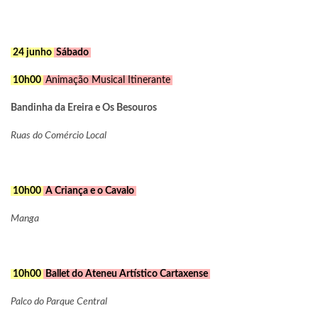
24 junho
Sábado
10h00
Animação Musical Itinerante
Bandinha da Ereira e Os Besouros
Ruas do Comércio Local
10h00
A Criança e o Cavalo
Manga
10h00
Ballet do Ateneu Artístico Cartaxense
Palco do Parque Central