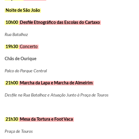
Noite de São João
10h00
Desfile Etnográfico das Escolas do Cartaxo
Rua Batalhoz
19h30
Concerto
Chãs de Ourique
Palco do Parque Central
21h00
Marcha da Lapa e Marcha de Almeirim
Desfile na Rua Batalhoz e Atuação Junto à Praça de Touros
21h30
Mesa da Tortura e Foot Vaca
Praça de Touros