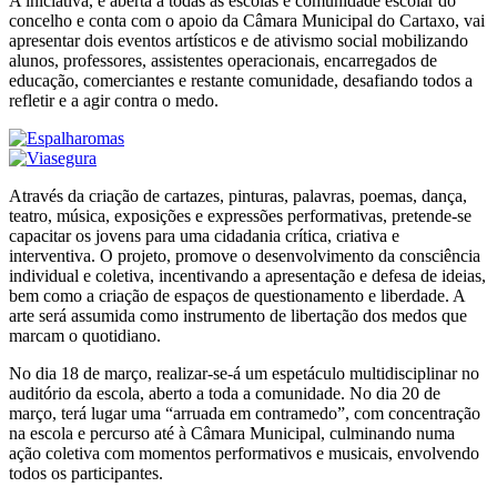
A iniciativa, é aberta a todas as escolas e comunidade escolar do
concelho e conta com o apoio da Câmara Municipal do Cartaxo, vai
apresentar dois eventos artísticos e de ativismo social mobilizando
alunos, professores, assistentes operacionais, encarregados de
educação, comerciantes e restante comunidade, desafiando todos a
refletir e a agir contra o medo.
Através da criação de cartazes, pinturas, palavras, poemas, dança,
teatro, música, exposições e expressões performativas, pretende-se
capacitar os jovens para uma cidadania crítica, criativa e
interventiva. O projeto, promove o desenvolvimento da consciência
individual e coletiva, incentivando a apresentação e defesa de ideias,
bem como a criação de espaços de questionamento e liberdade. A
arte será assumida como instrumento de libertação dos medos que
marcam o quotidiano.
No dia 18 de março, realizar-se-á um espetáculo multidisciplinar no
auditório da escola, aberto a toda a comunidade. No dia 20 de
março, terá lugar uma “arruada em contramedo”, com concentração
na escola e percurso até à Câmara Municipal, culminando numa
ação coletiva com momentos performativos e musicais, envolvendo
todos os participantes.