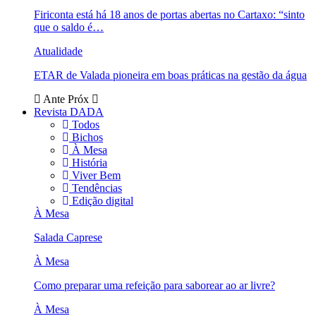
Firiconta está há 18 anos de portas abertas no Cartaxo: “sinto
que o saldo é…
Atualidade
ETAR de Valada pioneira em boas práticas na gestão da água
Ante
Próx
Revista DADA
Todos
Bichos
À Mesa
História
Viver Bem
Tendências
Edição digital
À Mesa
Salada Caprese
À Mesa
Como preparar uma refeição para saborear ao ar livre?
À Mesa