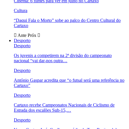
Cinema: 6 filmes para ver em julho no Cartaxo
Cultura
“Daqui Fala o Morto” sobe ao palco do Centro Cultural do
Cartaxo
Ante
Próx
Desporto
Desporto
Os juvenis a competirem na 2ª divisão do campeonato
nacional “vai dar-nos outra…
Desporto
António Gaspar acredita que “o futsal será uma referência no
Cartaxo”
Desporto
Cartaxo recebe Campeonatos Nacionais de Ciclismo de
Estrada dos escalões Sub-15,…
Desporto