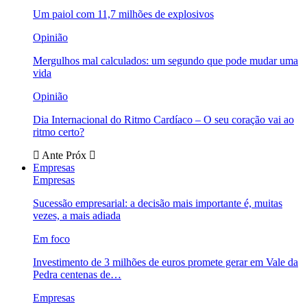
Um paiol com 11,7 milhões de explosivos
Opinião
Mergulhos mal calculados: um segundo que pode mudar uma
vida
Opinião
Dia Internacional do Ritmo Cardíaco – O seu coração vai ao
ritmo certo?
Ante
Próx
Empresas
Empresas
Sucessão empresarial: a decisão mais importante é, muitas
vezes, a mais adiada
Em foco
Investimento de 3 milhões de euros promete gerar em Vale da
Pedra centenas de…
Empresas