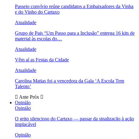
Passeio convívio reúne candidatos a Embaixadores da Vinha
e do Vinho do Cartaxo
Atualidade
Grupo de Pais “Um Passo para a Inclusão” entrega 16 kits de
material às escolas do…
Atualidade
Vêm aí as Festas da Cidade
Atualidade
Carolina Matias foi a vencedora da Gala ‘A Escola Tem
Talento’
Ante
Próx
Opinião
Opinião
O grito silencioso do Cartaxo — passar da sinalização à ação
implacável
Opinião