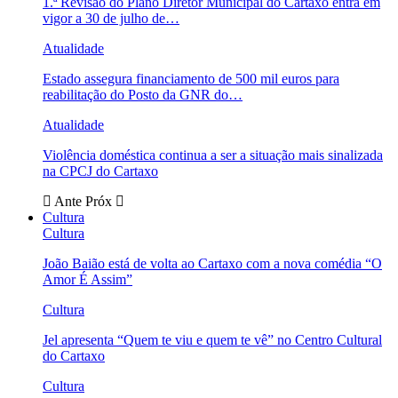
1.ª Revisão do Plano Diretor Municipal do Cartaxo entra em
vigor a 30 de julho de…
Atualidade
Estado assegura financiamento de 500 mil euros para
reabilitação do Posto da GNR do…
Atualidade
Violência doméstica continua a ser a situação mais sinalizada
na CPCJ do Cartaxo
Ante
Próx
Cultura
Cultura
João Baião está de volta ao Cartaxo com a nova comédia “O
Amor É Assim”
Cultura
Jel apresenta “Quem te viu e quem te vê” no Centro Cultural
do Cartaxo
Cultura