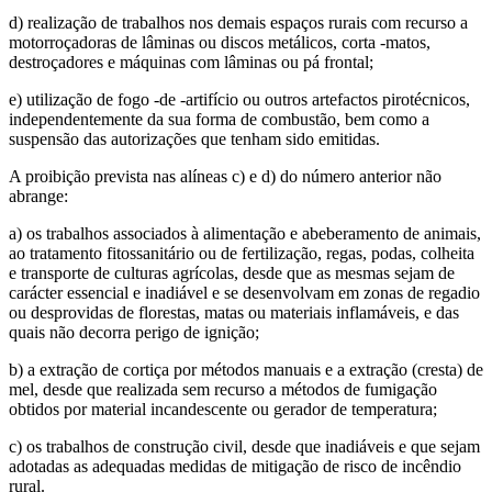
d) realização de trabalhos nos demais espaços rurais com recurso a
motorroçadoras de lâminas ou discos metálicos, corta -matos,
destroçadores e máquinas com lâminas ou pá frontal;
e) utilização de fogo -de -artifício ou outros artefactos pirotécnicos,
independentemente da sua forma de combustão, bem como a
suspensão das autorizações que tenham sido emitidas.
A proibição prevista nas alíneas c) e d) do número anterior não
abrange:
a) os trabalhos associados à alimentação e abeberamento de animais,
ao tratamento fitossanitário ou de fertilização, regas, podas, colheita
e transporte de culturas agrícolas, desde que as mesmas sejam de
carácter essencial e inadiável e se desenvolvam em zonas de regadio
ou desprovidas de florestas, matas ou materiais inflamáveis, e das
quais não decorra perigo de ignição;
b) a extração de cortiça por métodos manuais e a extração (cresta) de
mel, desde que realizada sem recurso a métodos de fumigação
obtidos por material incandescente ou gerador de temperatura;
c) os trabalhos de construção civil, desde que inadiáveis e que sejam
adotadas as adequadas medidas de mitigação de risco de incêndio
rural.