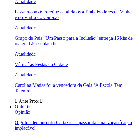
Atualidade
Passeio convívio reúne candidatos a Embaixadores da Vinha
e do Vinho do Cartaxo
Atualidade
Grupo de Pais “Um Passo para a Inclusão” entrega 16 kits de
material às escolas do…
Atualidade
Vêm aí as Festas da Cidade
Atualidade
Carolina Matias foi a vencedora da Gala ‘A Escola Tem
Talento’
Ante
Próx
Opinião
Opinião
O grito silencioso do Cartaxo — passar da sinalização à ação
implacável