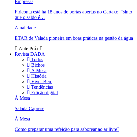
Empresas
Firiconta está há 18 anos de portas abertas no Cartaxo: “sinto
que o saldo é…
Atualidade
ETAR de Valada pioneira em boas práticas na gestão da água
Ante
Próx
Revista DADA
Todos
Bichos
À Mesa
História
Viver Bem
Tendências
Edição digital
À Mesa
Salada Caprese
À Mesa
Como preparar uma refeição para saborear ao ar livre?