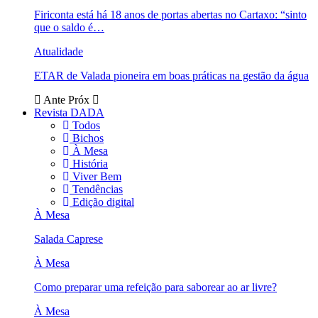
Firiconta está há 18 anos de portas abertas no Cartaxo: “sinto
que o saldo é…
Atualidade
ETAR de Valada pioneira em boas práticas na gestão da água
Ante
Próx
Revista DADA
Todos
Bichos
À Mesa
História
Viver Bem
Tendências
Edição digital
À Mesa
Salada Caprese
À Mesa
Como preparar uma refeição para saborear ao ar livre?
À Mesa