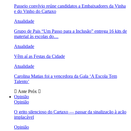
Passeio convívio reúne candidatos a Embaixadores da Vinha
e do Vinho do Cartaxo
Atualidade
Grupo de Pais “Um Passo para a Inclusão” entrega 16 kits de
material às escolas do…
Atualidade
Vêm aí as Festas da Cidade
Atualidade
Carolina Matias foi a vencedora da Gala ‘A Escola Tem
Talento’
Ante
Próx
Opinião
Opinião
O grito silencioso do Cartaxo — passar da sinalização à ação
implacável
Opinião