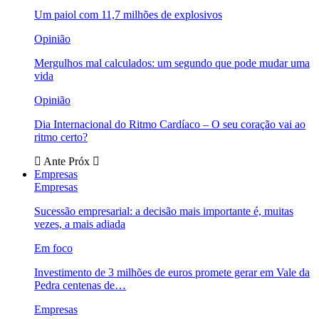
Um paiol com 11,7 milhões de explosivos
Opinião
Mergulhos mal calculados: um segundo que pode mudar uma
vida
Opinião
Dia Internacional do Ritmo Cardíaco – O seu coração vai ao
ritmo certo?
Ante
Próx
Empresas
Empresas
Sucessão empresarial: a decisão mais importante é, muitas
vezes, a mais adiada
Em foco
Investimento de 3 milhões de euros promete gerar em Vale da
Pedra centenas de…
Empresas