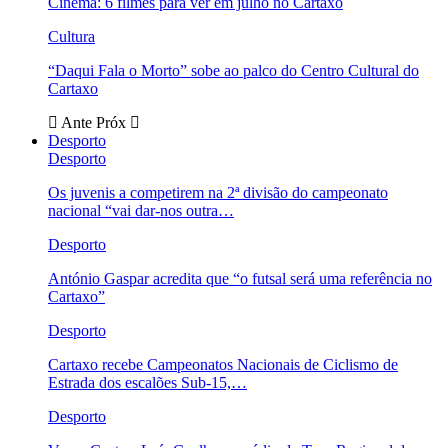
Cinema: 6 filmes para ver em julho no Cartaxo
Cultura
“Daqui Fala o Morto” sobe ao palco do Centro Cultural do
Cartaxo
Ante
Próx
Desporto
Desporto
Os juvenis a competirem na 2ª divisão do campeonato
nacional “vai dar-nos outra…
Desporto
António Gaspar acredita que “o futsal será uma referência no
Cartaxo”
Desporto
Cartaxo recebe Campeonatos Nacionais de Ciclismo de
Estrada dos escalões Sub-15,…
Desporto