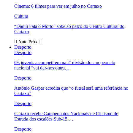
Cinema: 6 filmes para ver em julho no Cartaxo
Cultura
“Daqui Fala o Morto” sobe ao palco do Centro Cultural do
Cartaxo
Ante
Próx
Desporto
Desporto
Os juvenis a competirem na 2ª divisão do campeonato
nacional “vai dar-nos outra…
Desporto
António Gaspar acredita que “o futsal será uma referência no
Cartaxo”
Desporto
Cartaxo recebe Campeonatos Nacionais de Ciclismo de
Estrada dos escalões Sub-15,…
Desporto