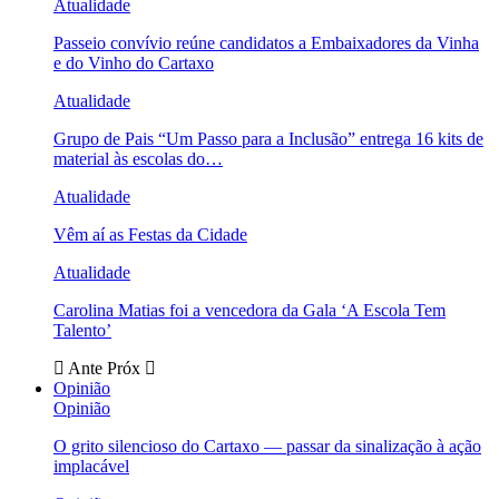
Atualidade
Passeio convívio reúne candidatos a Embaixadores da Vinha
e do Vinho do Cartaxo
Atualidade
Grupo de Pais “Um Passo para a Inclusão” entrega 16 kits de
material às escolas do…
Atualidade
Vêm aí as Festas da Cidade
Atualidade
Carolina Matias foi a vencedora da Gala ‘A Escola Tem
Talento’
Ante
Próx
Opinião
Opinião
O grito silencioso do Cartaxo — passar da sinalização à ação
implacável