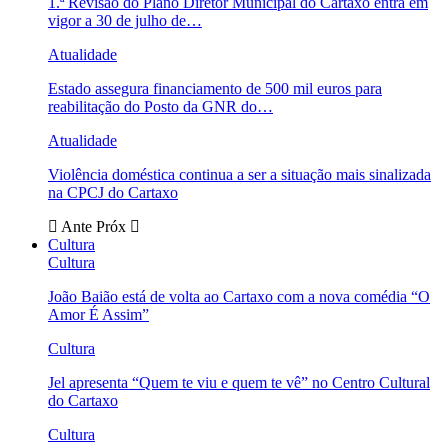
1.ª Revisão do Plano Diretor Municipal do Cartaxo entra em
vigor a 30 de julho de…
Atualidade
Estado assegura financiamento de 500 mil euros para
reabilitação do Posto da GNR do…
Atualidade
Violência doméstica continua a ser a situação mais sinalizada
na CPCJ do Cartaxo
Ante
Próx
Cultura
Cultura
João Baião está de volta ao Cartaxo com a nova comédia “O
Amor É Assim”
Cultura
Jel apresenta “Quem te viu e quem te vê” no Centro Cultural
do Cartaxo
Cultura