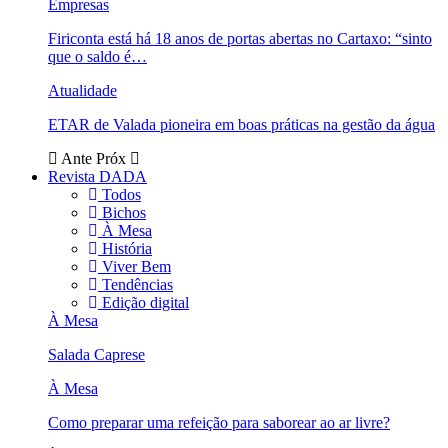
Empresas
Firiconta está há 18 anos de portas abertas no Cartaxo: “sinto
que o saldo é…
Atualidade
ETAR de Valada pioneira em boas práticas na gestão da água
Ante
Próx
Revista DADA
Todos
Bichos
À Mesa
História
Viver Bem
Tendências
Edição digital
À Mesa
Salada Caprese
À Mesa
Como preparar uma refeição para saborear ao ar livre?