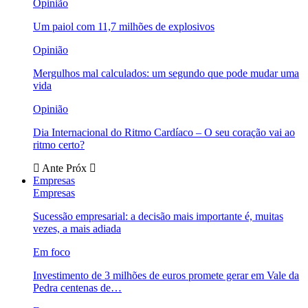
Opinião
Um paiol com 11,7 milhões de explosivos
Opinião
Mergulhos mal calculados: um segundo que pode mudar uma
vida
Opinião
Dia Internacional do Ritmo Cardíaco – O seu coração vai ao
ritmo certo?
Ante
Próx
Empresas
Empresas
Sucessão empresarial: a decisão mais importante é, muitas
vezes, a mais adiada
Em foco
Investimento de 3 milhões de euros promete gerar em Vale da
Pedra centenas de…