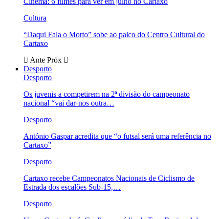
Cinema: 6 filmes para ver em julho no Cartaxo
Cultura
“Daqui Fala o Morto” sobe ao palco do Centro Cultural do
Cartaxo
Ante
Próx
Desporto
Desporto
Os juvenis a competirem na 2ª divisão do campeonato
nacional “vai dar-nos outra…
Desporto
António Gaspar acredita que “o futsal será uma referência no
Cartaxo”
Desporto
Cartaxo recebe Campeonatos Nacionais de Ciclismo de
Estrada dos escalões Sub-15,…
Desporto