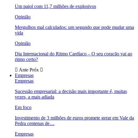
Um paiol com 11,7 milhões de explosivos
Opinião
Mergulhos mal calculados: um segundo que pode mudar uma
vida
Opinião
Dia Internacional do Ritmo Cardíaco – O seu coração vai ao
ritmo certo?
Ante
Próx
Empresas
Empresas
Sucessão empresarial: a decisão mais importante é, muitas
vezes, a mais adiada
Em foco
Investimento de 3 milhões de euros promete gerar em Vale da
Pedra centenas de…
Empresas