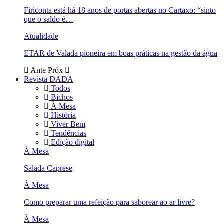
Firiconta está há 18 anos de portas abertas no Cartaxo: “sinto
que o saldo é…
Atualidade
ETAR de Valada pioneira em boas práticas na gestão da água
Ante
Próx
Revista DADA
Todos
Bichos
À Mesa
História
Viver Bem
Tendências
Edição digital
À Mesa
Salada Caprese
À Mesa
Como preparar uma refeição para saborear ao ar livre?
À Mesa