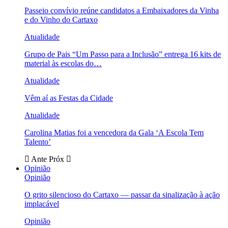
Passeio convívio reúne candidatos a Embaixadores da Vinha
e do Vinho do Cartaxo
Atualidade
Grupo de Pais “Um Passo para a Inclusão” entrega 16 kits de
material às escolas do…
Atualidade
Vêm aí as Festas da Cidade
Atualidade
Carolina Matias foi a vencedora da Gala ‘A Escola Tem
Talento’
Ante
Próx
Opinião
Opinião
O grito silencioso do Cartaxo — passar da sinalização à ação
implacável
Opinião