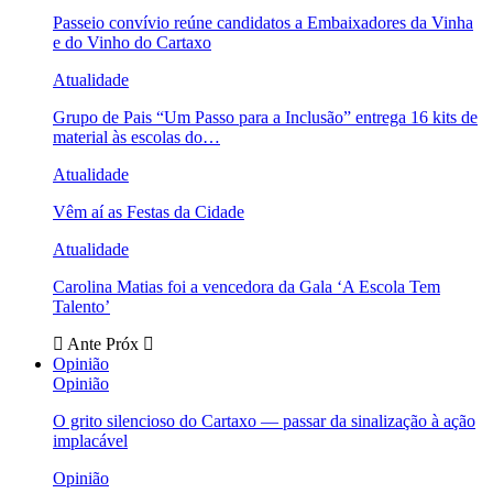
Passeio convívio reúne candidatos a Embaixadores da Vinha
e do Vinho do Cartaxo
Atualidade
Grupo de Pais “Um Passo para a Inclusão” entrega 16 kits de
material às escolas do…
Atualidade
Vêm aí as Festas da Cidade
Atualidade
Carolina Matias foi a vencedora da Gala ‘A Escola Tem
Talento’
Ante
Próx
Opinião
Opinião
O grito silencioso do Cartaxo — passar da sinalização à ação
implacável
Opinião