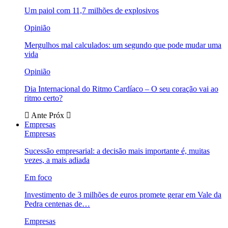
Um paiol com 11,7 milhões de explosivos
Opinião
Mergulhos mal calculados: um segundo que pode mudar uma
vida
Opinião
Dia Internacional do Ritmo Cardíaco – O seu coração vai ao
ritmo certo?
Ante
Próx
Empresas
Empresas
Sucessão empresarial: a decisão mais importante é, muitas
vezes, a mais adiada
Em foco
Investimento de 3 milhões de euros promete gerar em Vale da
Pedra centenas de…
Empresas