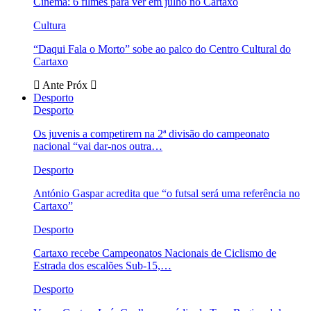
Cinema: 6 filmes para ver em julho no Cartaxo
Cultura
“Daqui Fala o Morto” sobe ao palco do Centro Cultural do
Cartaxo
Ante
Próx
Desporto
Desporto
Os juvenis a competirem na 2ª divisão do campeonato
nacional “vai dar-nos outra…
Desporto
António Gaspar acredita que “o futsal será uma referência no
Cartaxo”
Desporto
Cartaxo recebe Campeonatos Nacionais de Ciclismo de
Estrada dos escalões Sub-15,…
Desporto