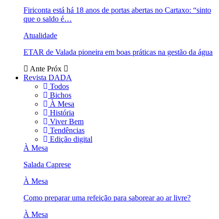
Firiconta está há 18 anos de portas abertas no Cartaxo: “sinto
que o saldo é…
Atualidade
ETAR de Valada pioneira em boas práticas na gestão da água
Ante
Próx
Revista DADA
Todos
Bichos
À Mesa
História
Viver Bem
Tendências
Edição digital
À Mesa
Salada Caprese
À Mesa
Como preparar uma refeição para saborear ao ar livre?
À Mesa