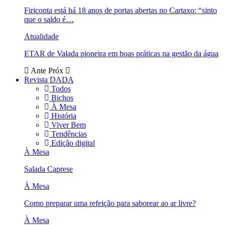
Firiconta está há 18 anos de portas abertas no Cartaxo: “sinto
que o saldo é…
Atualidade
ETAR de Valada pioneira em boas práticas na gestão da água
Ante
Próx
Revista DADA
Todos
Bichos
À Mesa
História
Viver Bem
Tendências
Edição digital
À Mesa
Salada Caprese
À Mesa
Como preparar uma refeição para saborear ao ar livre?
À Mesa