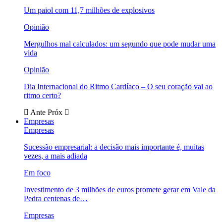
Um paiol com 11,7 milhões de explosivos
Opinião
Mergulhos mal calculados: um segundo que pode mudar uma
vida
Opinião
Dia Internacional do Ritmo Cardíaco – O seu coração vai ao
ritmo certo?
Ante
Próx
Empresas
Empresas
Sucessão empresarial: a decisão mais importante é, muitas
vezes, a mais adiada
Em foco
Investimento de 3 milhões de euros promete gerar em Vale da
Pedra centenas de…
Empresas