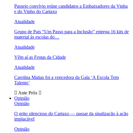
Passeio convívio reúne candidatos a Embaixadores da Vinha
e do Vinho do Cartaxo
Atualidade
Grupo de Pais “Um Passo para a Inclusão” entrega 16 kits de
material às escolas do…
Atualidade
Vêm aí as Festas da Cidade
Atualidade
Carolina Matias foi a vencedora da Gala ‘A Escola Tem
Talento’
Ante
Próx
Opinião
Opinião
O grito silencioso do Cartaxo — passar da sinalização à ação
implacável
Opinião