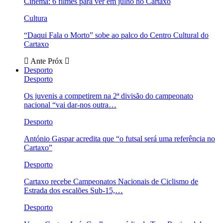
Cinema: 6 filmes para ver em julho no Cartaxo
Cultura
“Daqui Fala o Morto” sobe ao palco do Centro Cultural do
Cartaxo
Ante
Próx
Desporto
Desporto
Os juvenis a competirem na 2ª divisão do campeonato
nacional “vai dar-nos outra…
Desporto
António Gaspar acredita que “o futsal será uma referência no
Cartaxo”
Desporto
Cartaxo recebe Campeonatos Nacionais de Ciclismo de
Estrada dos escalões Sub-15,…
Desporto