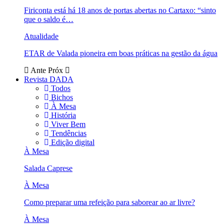
Firiconta está há 18 anos de portas abertas no Cartaxo: “sinto
que o saldo é…
Atualidade
ETAR de Valada pioneira em boas práticas na gestão da água
Ante
Próx
Revista DADA
Todos
Bichos
À Mesa
História
Viver Bem
Tendências
Edição digital
À Mesa
Salada Caprese
À Mesa
Como preparar uma refeição para saborear ao ar livre?
À Mesa