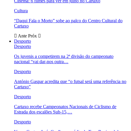
Cinema: 6 filmes para ver em julho no Cartaxo
Cultura
“Daqui Fala o Morto” sobe ao palco do Centro Cultural do
Cartaxo
Ante
Próx
Desporto
Desporto
Os juvenis a competirem na 2ª divisão do campeonato
nacional “vai dar-nos outra…
Desporto
António Gaspar acredita que “o futsal será uma referência no
Cartaxo”
Desporto
Cartaxo recebe Campeonatos Nacionais de Ciclismo de
Estrada dos escalões Sub-15,…
Desporto