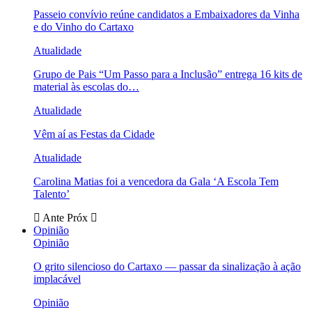
Passeio convívio reúne candidatos a Embaixadores da Vinha
e do Vinho do Cartaxo
Atualidade
Grupo de Pais “Um Passo para a Inclusão” entrega 16 kits de
material às escolas do…
Atualidade
Vêm aí as Festas da Cidade
Atualidade
Carolina Matias foi a vencedora da Gala ‘A Escola Tem
Talento’
Ante
Próx
Opinião
Opinião
O grito silencioso do Cartaxo — passar da sinalização à ação
implacável
Opinião