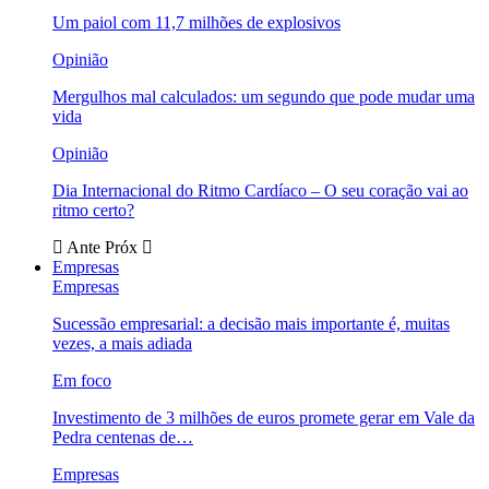
Um paiol com 11,7 milhões de explosivos
Opinião
Mergulhos mal calculados: um segundo que pode mudar uma
vida
Opinião
Dia Internacional do Ritmo Cardíaco – O seu coração vai ao
ritmo certo?
Ante
Próx
Empresas
Empresas
Sucessão empresarial: a decisão mais importante é, muitas
vezes, a mais adiada
Em foco
Investimento de 3 milhões de euros promete gerar em Vale da
Pedra centenas de…
Empresas