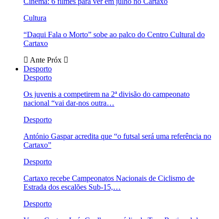
Cinema: 6 filmes para ver em julho no Cartaxo
Cultura
“Daqui Fala o Morto” sobe ao palco do Centro Cultural do
Cartaxo
Ante
Próx
Desporto
Desporto
Os juvenis a competirem na 2ª divisão do campeonato
nacional “vai dar-nos outra…
Desporto
António Gaspar acredita que “o futsal será uma referência no
Cartaxo”
Desporto
Cartaxo recebe Campeonatos Nacionais de Ciclismo de
Estrada dos escalões Sub-15,…
Desporto