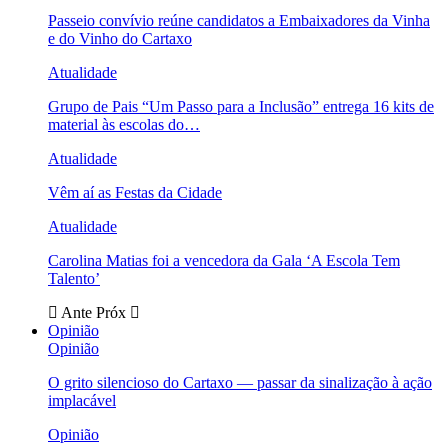
Passeio convívio reúne candidatos a Embaixadores da Vinha
e do Vinho do Cartaxo
Atualidade
Grupo de Pais “Um Passo para a Inclusão” entrega 16 kits de
material às escolas do…
Atualidade
Vêm aí as Festas da Cidade
Atualidade
Carolina Matias foi a vencedora da Gala ‘A Escola Tem
Talento’
Ante
Próx
Opinião
Opinião
O grito silencioso do Cartaxo — passar da sinalização à ação
implacável
Opinião