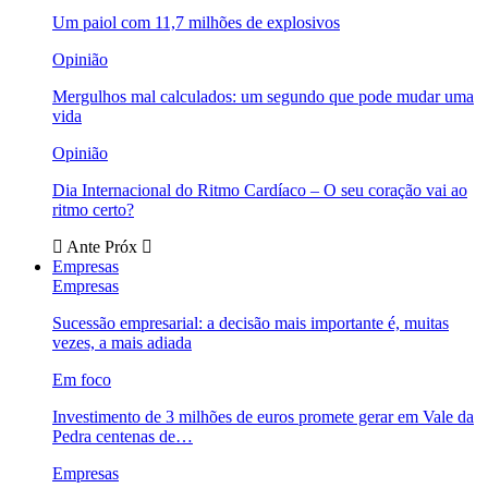
Um paiol com 11,7 milhões de explosivos
Opinião
Mergulhos mal calculados: um segundo que pode mudar uma
vida
Opinião
Dia Internacional do Ritmo Cardíaco – O seu coração vai ao
ritmo certo?
Ante
Próx
Empresas
Empresas
Sucessão empresarial: a decisão mais importante é, muitas
vezes, a mais adiada
Em foco
Investimento de 3 milhões de euros promete gerar em Vale da
Pedra centenas de…
Empresas