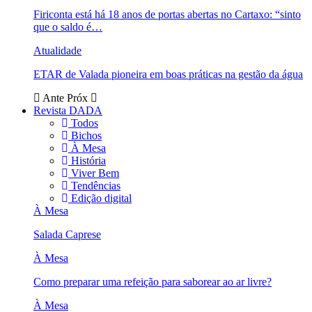
Firiconta está há 18 anos de portas abertas no Cartaxo: “sinto
que o saldo é…
Atualidade
ETAR de Valada pioneira em boas práticas na gestão da água
Ante
Próx
Revista DADA
Todos
Bichos
À Mesa
História
Viver Bem
Tendências
Edição digital
À Mesa
Salada Caprese
À Mesa
Como preparar uma refeição para saborear ao ar livre?
À Mesa