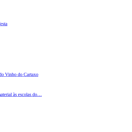
esta
 do Vinho do Cartaxo
aterial às escolas do…