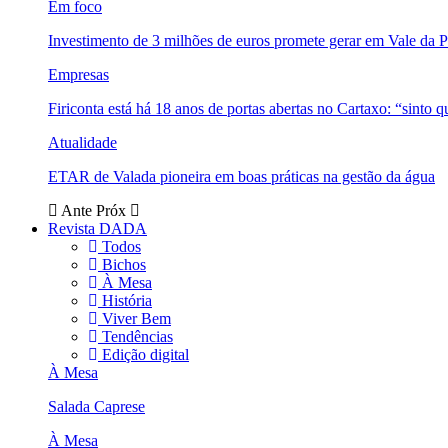
Em foco
Investimento de 3 milhões de euros promete gerar em Vale da 
Empresas
Firiconta está há 18 anos de portas abertas no Cartaxo: “sinto 
Atualidade
ETAR de Valada pioneira em boas práticas na gestão da água
Ante
Próx
Revista DADA
Todos
Bichos
À Mesa
História
Viver Bem
Tendências
Edição digital
À Mesa
Salada Caprese
À Mesa