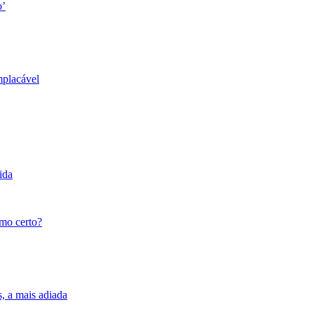
o’
mplacável
ida
tmo certo?
s, a mais adiada