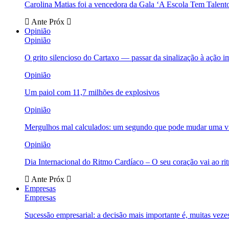
Carolina Matias foi a vencedora da Gala ‘A Escola Tem Talent
Ante
Próx
Opinião
Opinião
O grito silencioso do Cartaxo — passar da sinalização à ação i
Opinião
Um paiol com 11,7 milhões de explosivos
Opinião
Mergulhos mal calculados: um segundo que pode mudar uma v
Opinião
Dia Internacional do Ritmo Cardíaco – O seu coração vai ao ri
Ante
Próx
Empresas
Empresas
Sucessão empresarial: a decisão mais importante é, muitas veze