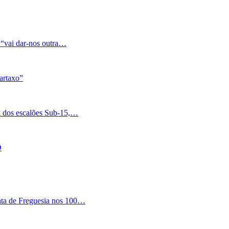
 “vai dar-nos outra…
artaxo”
a dos escalões Sub-15,…
O
nta de Freguesia nos 100…