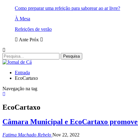
Como preparar uma refeição para saborear ao ar livre?
À Mesa
Refeições de verão
Ante
Próx
Entrada
EcoCartaxo
Navegação na tag
EcoCartaxo
Câmara Municipal e EcoCartaxo promovem
Fatima Machado Rebelo
Nov 22, 2022