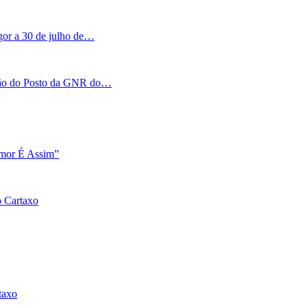
igor a 30 de julho de…
tação do Posto da GNR do…
Amor É Assim”
o Cartaxo
taxo