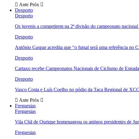
Ante
Próx
Desporto
Desporto
Os juvenis a competirem na 2ª divisão do campeonato nacional
Desporto
António Gaspar acredita que “o futsal será uma referência no C
Desporto
Cartaxo recebe Campeonatos Nacionais de Ciclismo de Estrad
Desporto
Vasco Costa e Luís Coelho no pódio da Taça Regional de XC
Ante
Próx
Freguesias
Freguesias
Vila Chã de Ourique homenageou os antigos presidentes de Ju
Freguesias