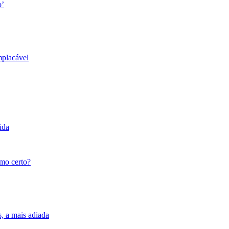
o’
mplacável
ida
tmo certo?
s, a mais adiada