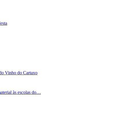
esta
 do Vinho do Cartaxo
aterial às escolas do…