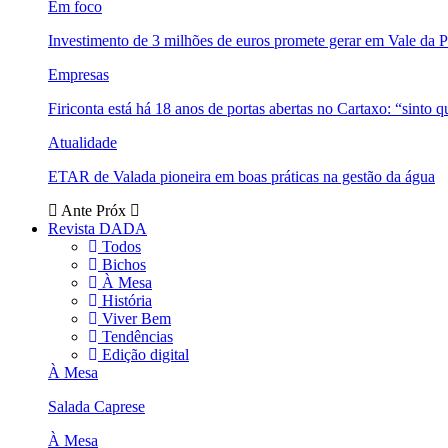
Em foco
Investimento de 3 milhões de euros promete gerar em Vale da 
Empresas
Firiconta está há 18 anos de portas abertas no Cartaxo: “sinto 
Atualidade
ETAR de Valada pioneira em boas práticas na gestão da água
Ante
Próx
Revista DADA
Todos
Bichos
À Mesa
História
Viver Bem
Tendências
Edição digital
À Mesa
Salada Caprese
À Mesa