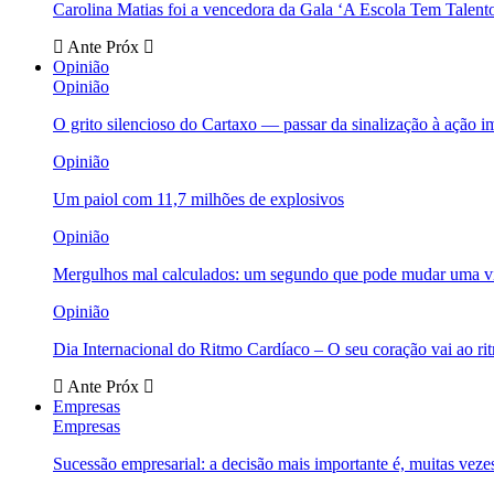
Carolina Matias foi a vencedora da Gala ‘A Escola Tem Talent
Ante
Próx
Opinião
Opinião
O grito silencioso do Cartaxo — passar da sinalização à ação i
Opinião
Um paiol com 11,7 milhões de explosivos
Opinião
Mergulhos mal calculados: um segundo que pode mudar uma v
Opinião
Dia Internacional do Ritmo Cardíaco – O seu coração vai ao ri
Ante
Próx
Empresas
Empresas
Sucessão empresarial: a decisão mais importante é, muitas veze