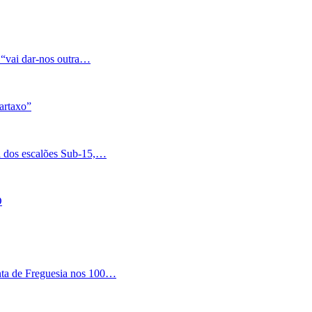
 “vai dar-nos outra…
artaxo”
a dos escalões Sub-15,…
O
nta de Freguesia nos 100…