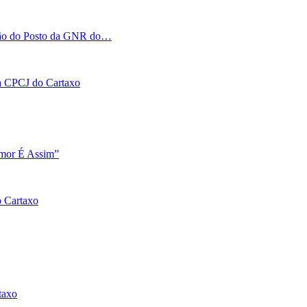
tação do Posto da GNR do…
 na CPCJ do Cartaxo
Amor É Assim”
o Cartaxo
taxo