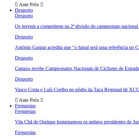
Ante
Próx
Desporto
Desporto
Os juvenis a competirem na 2ª divisão do campeonato nacional
Desporto
António Gaspar acredita que “o futsal será uma referência no C
Desporto
Cartaxo recebe Campeonatos Nacionais de Ciclismo de Estrad
Desporto
Vasco Costa e Luís Coelho no pódio da Taça Regional de XC
Ante
Próx
Freguesias
Freguesias
Vila Chã de Ourique homenageou os antigos presidentes de Ju
Freguesias