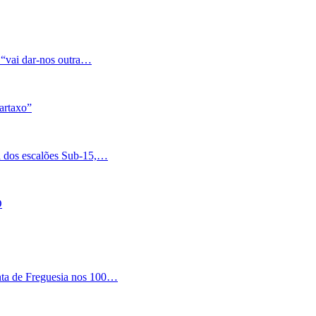
 “vai dar-nos outra…
artaxo”
a dos escalões Sub-15,…
O
nta de Freguesia nos 100…