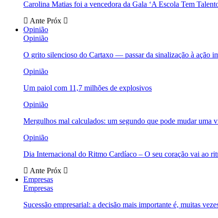
Carolina Matias foi a vencedora da Gala ‘A Escola Tem Talent
Ante
Próx
Opinião
Opinião
O grito silencioso do Cartaxo — passar da sinalização à ação i
Opinião
Um paiol com 11,7 milhões de explosivos
Opinião
Mergulhos mal calculados: um segundo que pode mudar uma v
Opinião
Dia Internacional do Ritmo Cardíaco – O seu coração vai ao ri
Ante
Próx
Empresas
Empresas
Sucessão empresarial: a decisão mais importante é, muitas veze