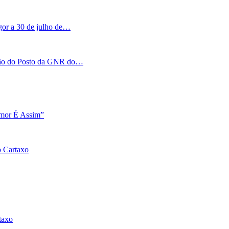
igor a 30 de julho de…
tação do Posto da GNR do…
Amor É Assim”
o Cartaxo
taxo