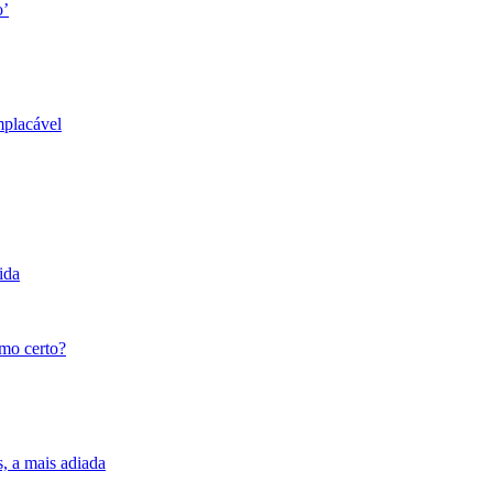
o’
mplacável
ida
tmo certo?
s, a mais adiada