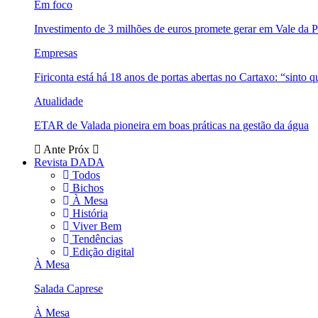
Em foco
Investimento de 3 milhões de euros promete gerar em Vale da 
Empresas
Firiconta está há 18 anos de portas abertas no Cartaxo: “sinto 
Atualidade
ETAR de Valada pioneira em boas práticas na gestão da água
Ante
Próx
Revista DADA
Todos
Bichos
À Mesa
História
Viver Bem
Tendências
Edição digital
À Mesa
Salada Caprese
À Mesa