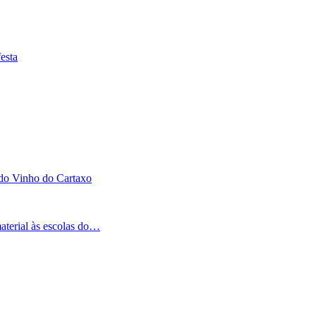
esta
 do Vinho do Cartaxo
aterial às escolas do…