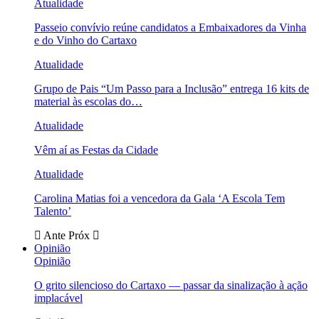
Atualidade
Passeio convívio reúne candidatos a Embaixadores da Vinha
e do Vinho do Cartaxo
Atualidade
Grupo de Pais “Um Passo para a Inclusão” entrega 16 kits de
material às escolas do…
Atualidade
Vêm aí as Festas da Cidade
Atualidade
Carolina Matias foi a vencedora da Gala ‘A Escola Tem
Talento’
Ante
Próx
Opinião
Opinião
O grito silencioso do Cartaxo — passar da sinalização à ação
implacável