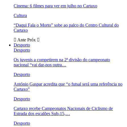
Cinema: 6 filmes para ver em julho no Cartaxo
Cultura
“Daqui Fala o Morto” sobe ao palco do Centro Cultural do
Cartaxo
Ante
Próx
Desporto
Desporto
Os juvenis a competirem na 2ª divisão do campeonato
nacional “vai dar-nos outra…
Desporto
António Gaspar acredita que “o futsal será uma referência no
Cartaxo”
Desporto
Cartaxo recebe Campeonatos Nacionais de Ciclismo de
Estrada dos escalões Sub-15,…
Desporto