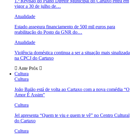
1.ª Revisão do Plano Diretor Municipal do Cartaxo entra em
vigor a 30 de julho de…
Atualidade
Estado assegura financiamento de 500 mil euros para
reabilitação do Posto da GNR do…
Atualidade
Violência doméstica continua a ser a situação mais sinalizada
na CPCJ do Cartaxo
Ante
Próx
Cultura
Cultura
João Baião está de volta ao Cartaxo com a nova comédia “O
Amor É Assim”
Cultura
Jel apresenta “Quem te viu e quem te vê” no Centro Cultural
do Cartaxo
Cultura