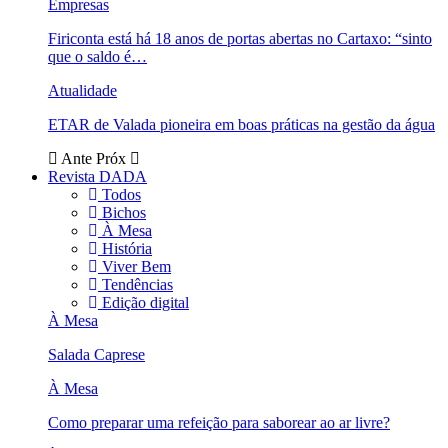
Empresas
Firiconta está há 18 anos de portas abertas no Cartaxo: “sinto
que o saldo é…
Atualidade
ETAR de Valada pioneira em boas práticas na gestão da água
Ante
Próx
Revista DADA
Todos
Bichos
À Mesa
História
Viver Bem
Tendências
Edição digital
À Mesa
Salada Caprese
À Mesa
Como preparar uma refeição para saborear ao ar livre?