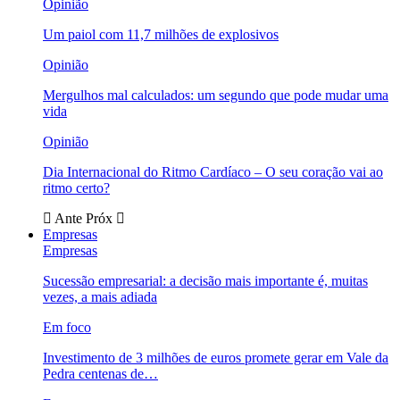
Opinião
Um paiol com 11,7 milhões de explosivos
Opinião
Mergulhos mal calculados: um segundo que pode mudar uma
vida
Opinião
Dia Internacional do Ritmo Cardíaco – O seu coração vai ao
ritmo certo?
Ante
Próx
Empresas
Empresas
Sucessão empresarial: a decisão mais importante é, muitas
vezes, a mais adiada
Em foco
Investimento de 3 milhões de euros promete gerar em Vale da
Pedra centenas de…