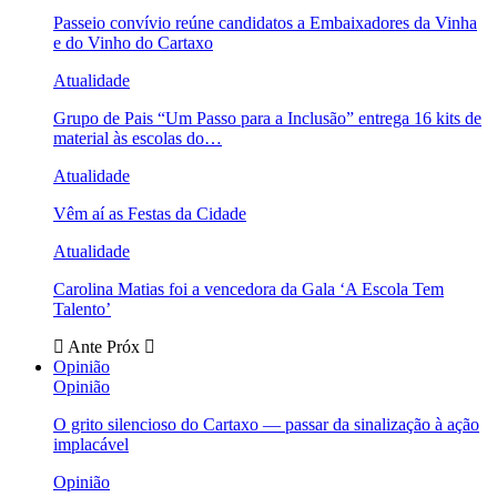
Passeio convívio reúne candidatos a Embaixadores da Vinha
e do Vinho do Cartaxo
Atualidade
Grupo de Pais “Um Passo para a Inclusão” entrega 16 kits de
material às escolas do…
Atualidade
Vêm aí as Festas da Cidade
Atualidade
Carolina Matias foi a vencedora da Gala ‘A Escola Tem
Talento’
Ante
Próx
Opinião
Opinião
O grito silencioso do Cartaxo — passar da sinalização à ação
implacável
Opinião