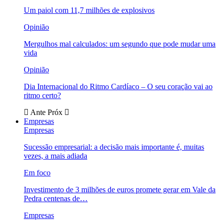
Um paiol com 11,7 milhões de explosivos
Opinião
Mergulhos mal calculados: um segundo que pode mudar uma
vida
Opinião
Dia Internacional do Ritmo Cardíaco – O seu coração vai ao
ritmo certo?
Ante
Próx
Empresas
Empresas
Sucessão empresarial: a decisão mais importante é, muitas
vezes, a mais adiada
Em foco
Investimento de 3 milhões de euros promete gerar em Vale da
Pedra centenas de…
Empresas