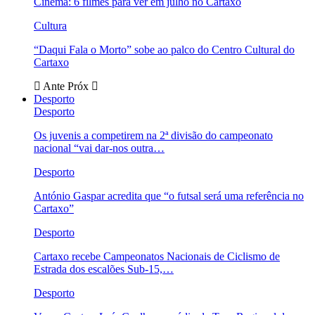
Cinema: 6 filmes para ver em julho no Cartaxo
Cultura
“Daqui Fala o Morto” sobe ao palco do Centro Cultural do
Cartaxo
Ante
Próx
Desporto
Desporto
Os juvenis a competirem na 2ª divisão do campeonato
nacional “vai dar-nos outra…
Desporto
António Gaspar acredita que “o futsal será uma referência no
Cartaxo”
Desporto
Cartaxo recebe Campeonatos Nacionais de Ciclismo de
Estrada dos escalões Sub-15,…
Desporto