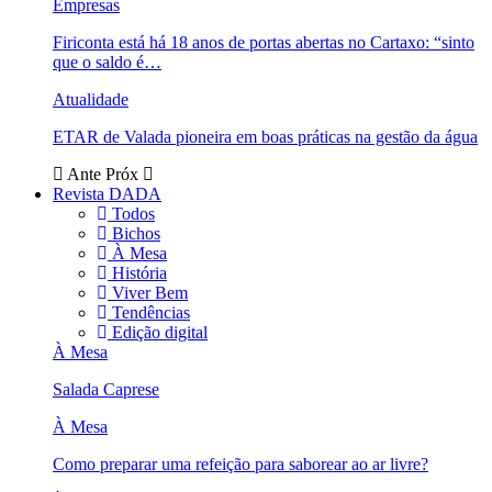
Empresas
Firiconta está há 18 anos de portas abertas no Cartaxo: “sinto
que o saldo é…
Atualidade
ETAR de Valada pioneira em boas práticas na gestão da água
Ante
Próx
Revista DADA
Todos
Bichos
À Mesa
História
Viver Bem
Tendências
Edição digital
À Mesa
Salada Caprese
À Mesa
Como preparar uma refeição para saborear ao ar livre?