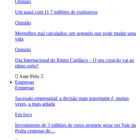
Opinião
Um paiol com 11,7 milhões de explosivos
Opinião
Mergulhos mal calculados: um segundo que pode mudar uma
vida
Opinião
Dia Internacional do Ritmo Cardíaco – O seu coração vai ao
ritmo certo?
Ante
Próx
Empresas
Empresas
Sucessão empresarial: a decisão mais importante é, muitas
vezes, a mais adiada
Em foco
Investimento de 3 milhões de euros promete gerar em Vale da
Pedra centenas de…