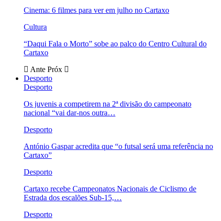
Cinema: 6 filmes para ver em julho no Cartaxo
Cultura
“Daqui Fala o Morto” sobe ao palco do Centro Cultural do
Cartaxo
Ante
Próx
Desporto
Desporto
Os juvenis a competirem na 2ª divisão do campeonato
nacional “vai dar-nos outra…
Desporto
António Gaspar acredita que “o futsal será uma referência no
Cartaxo”
Desporto
Cartaxo recebe Campeonatos Nacionais de Ciclismo de
Estrada dos escalões Sub-15,…
Desporto