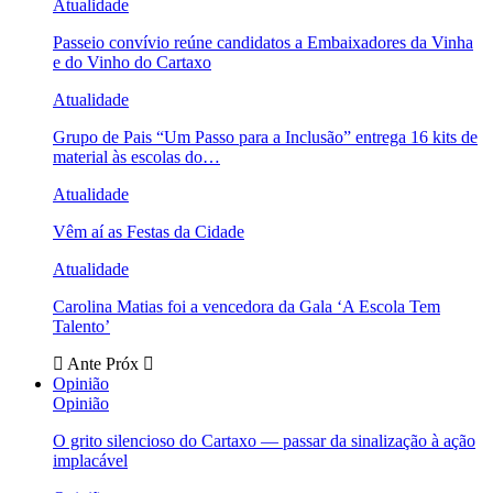
Atualidade
Passeio convívio reúne candidatos a Embaixadores da Vinha
e do Vinho do Cartaxo
Atualidade
Grupo de Pais “Um Passo para a Inclusão” entrega 16 kits de
material às escolas do…
Atualidade
Vêm aí as Festas da Cidade
Atualidade
Carolina Matias foi a vencedora da Gala ‘A Escola Tem
Talento’
Ante
Próx
Opinião
Opinião
O grito silencioso do Cartaxo — passar da sinalização à ação
implacável