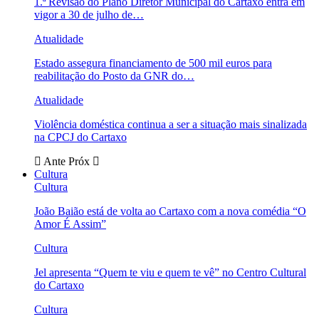
1.ª Revisão do Plano Diretor Municipal do Cartaxo entra em
vigor a 30 de julho de…
Atualidade
Estado assegura financiamento de 500 mil euros para
reabilitação do Posto da GNR do…
Atualidade
Violência doméstica continua a ser a situação mais sinalizada
na CPCJ do Cartaxo
Ante
Próx
Cultura
Cultura
João Baião está de volta ao Cartaxo com a nova comédia “O
Amor É Assim”
Cultura
Jel apresenta “Quem te viu e quem te vê” no Centro Cultural
do Cartaxo
Cultura