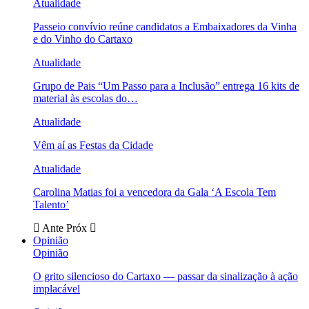
Atualidade
Passeio convívio reúne candidatos a Embaixadores da Vinha
e do Vinho do Cartaxo
Atualidade
Grupo de Pais “Um Passo para a Inclusão” entrega 16 kits de
material às escolas do…
Atualidade
Vêm aí as Festas da Cidade
Atualidade
Carolina Matias foi a vencedora da Gala ‘A Escola Tem
Talento’
Ante
Próx
Opinião
Opinião
O grito silencioso do Cartaxo — passar da sinalização à ação
implacável