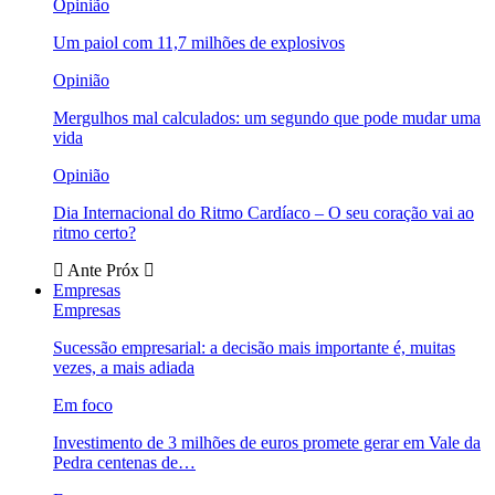
Opinião
Um paiol com 11,7 milhões de explosivos
Opinião
Mergulhos mal calculados: um segundo que pode mudar uma
vida
Opinião
Dia Internacional do Ritmo Cardíaco – O seu coração vai ao
ritmo certo?
Ante
Próx
Empresas
Empresas
Sucessão empresarial: a decisão mais importante é, muitas
vezes, a mais adiada
Em foco
Investimento de 3 milhões de euros promete gerar em Vale da
Pedra centenas de…