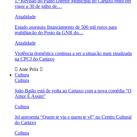
1.ª Revisão do Plano Diretor Municipal do Cartaxo entra em
vigor a 30 de julho de…
Atualidade
Estado assegura financiamento de 500 mil euros para
reabilitação do Posto da GNR do…
Atualidade
Violência doméstica continua a ser a situação mais sinalizada
na CPCJ do Cartaxo
Ante
Próx
Cultura
Cultura
João Baião está de volta ao Cartaxo com a nova comédia “O
Amor É Assim”
Cultura
Jel apresenta “Quem te viu e quem te vê” no Centro Cultural
do Cartaxo
Cultura