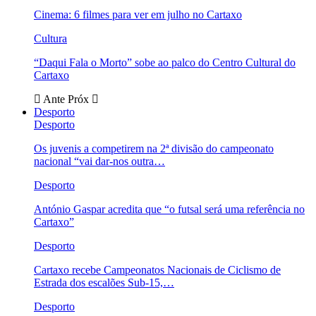
Cinema: 6 filmes para ver em julho no Cartaxo
Cultura
“Daqui Fala o Morto” sobe ao palco do Centro Cultural do
Cartaxo
Ante
Próx
Desporto
Desporto
Os juvenis a competirem na 2ª divisão do campeonato
nacional “vai dar-nos outra…
Desporto
António Gaspar acredita que “o futsal será uma referência no
Cartaxo”
Desporto
Cartaxo recebe Campeonatos Nacionais de Ciclismo de
Estrada dos escalões Sub-15,…
Desporto