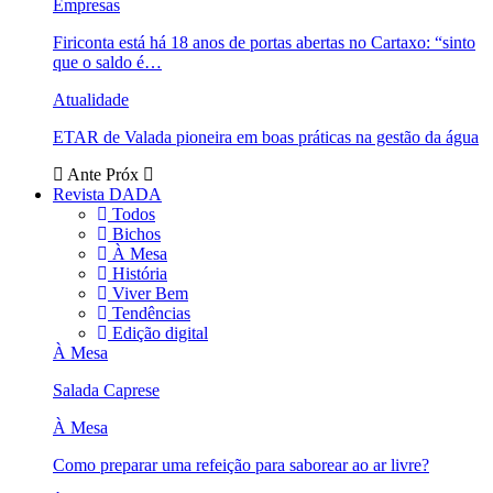
Empresas
Firiconta está há 18 anos de portas abertas no Cartaxo: “sinto
que o saldo é…
Atualidade
ETAR de Valada pioneira em boas práticas na gestão da água
Ante
Próx
Revista DADA
Todos
Bichos
À Mesa
História
Viver Bem
Tendências
Edição digital
À Mesa
Salada Caprese
À Mesa
Como preparar uma refeição para saborear ao ar livre?