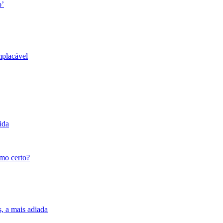
o’
mplacável
ida
tmo certo?
s, a mais adiada