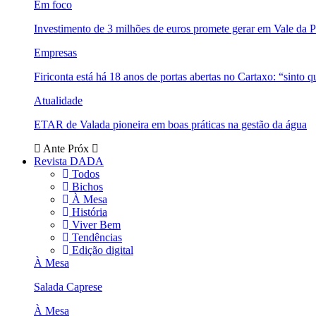
Em foco
Investimento de 3 milhões de euros promete gerar em Vale da 
Empresas
Firiconta está há 18 anos de portas abertas no Cartaxo: “sinto 
Atualidade
ETAR de Valada pioneira em boas práticas na gestão da água
Ante
Próx
Revista DADA
Todos
Bichos
À Mesa
História
Viver Bem
Tendências
Edição digital
À Mesa
Salada Caprese
À Mesa