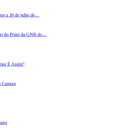
igor a 30 de julho de…
tação do Posto da GNR do…
Amor É Assim”
o Cartaxo
taxo