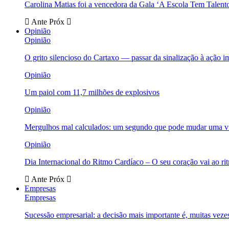
Carolina Matias foi a vencedora da Gala ‘A Escola Tem Talent
Ante
Próx
Opinião
Opinião
O grito silencioso do Cartaxo — passar da sinalização à ação i
Opinião
Um paiol com 11,7 milhões de explosivos
Opinião
Mergulhos mal calculados: um segundo que pode mudar uma v
Opinião
Dia Internacional do Ritmo Cardíaco – O seu coração vai ao ri
Ante
Próx
Empresas
Empresas
Sucessão empresarial: a decisão mais importante é, muitas veze