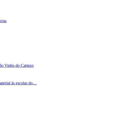
esta
 do Vinho do Cartaxo
aterial às escolas do…