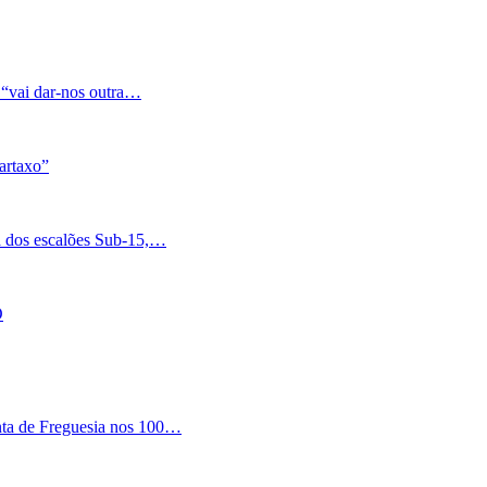
 “vai dar-nos outra…
artaxo”
a dos escalões Sub-15,…
O
nta de Freguesia nos 100…