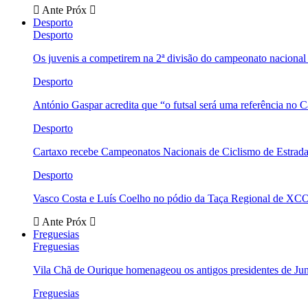
Ante
Próx
Desporto
Desporto
Os juvenis a competirem na 2ª divisão do campeonato nacional
Desporto
António Gaspar acredita que “o futsal será uma referência no C
Desporto
Cartaxo recebe Campeonatos Nacionais de Ciclismo de Estrad
Desporto
Vasco Costa e Luís Coelho no pódio da Taça Regional de XC
Ante
Próx
Freguesias
Freguesias
Vila Chã de Ourique homenageou os antigos presidentes de Ju
Freguesias