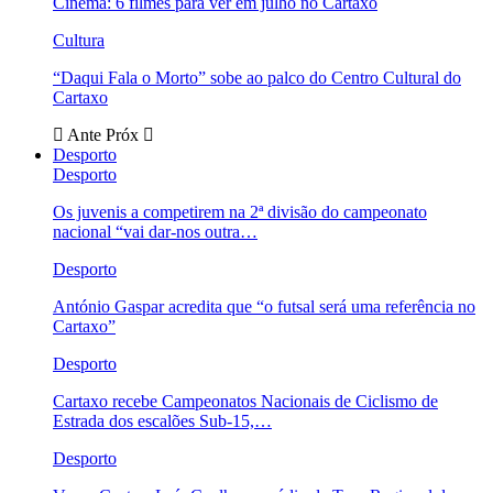
Cinema: 6 filmes para ver em julho no Cartaxo
Cultura
“Daqui Fala o Morto” sobe ao palco do Centro Cultural do
Cartaxo
Ante
Próx
Desporto
Desporto
Os juvenis a competirem na 2ª divisão do campeonato
nacional “vai dar-nos outra…
Desporto
António Gaspar acredita que “o futsal será uma referência no
Cartaxo”
Desporto
Cartaxo recebe Campeonatos Nacionais de Ciclismo de
Estrada dos escalões Sub-15,…
Desporto