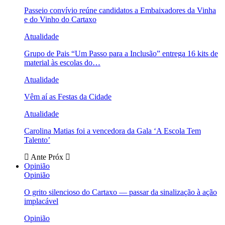
Passeio convívio reúne candidatos a Embaixadores da Vinha
e do Vinho do Cartaxo
Atualidade
Grupo de Pais “Um Passo para a Inclusão” entrega 16 kits de
material às escolas do…
Atualidade
Vêm aí as Festas da Cidade
Atualidade
Carolina Matias foi a vencedora da Gala ‘A Escola Tem
Talento’
Ante
Próx
Opinião
Opinião
O grito silencioso do Cartaxo — passar da sinalização à ação
implacável
Opinião