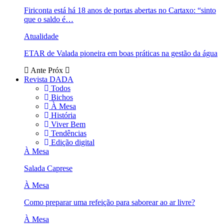
Firiconta está há 18 anos de portas abertas no Cartaxo: “sinto
que o saldo é…
Atualidade
ETAR de Valada pioneira em boas práticas na gestão da água
Ante
Próx
Revista DADA
Todos
Bichos
À Mesa
História
Viver Bem
Tendências
Edição digital
À Mesa
Salada Caprese
À Mesa
Como preparar uma refeição para saborear ao ar livre?
À Mesa