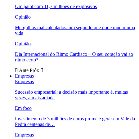
Um paiol com 11,7 milhões de explosivos
Opinião
Mergulhos mal calculados: um segundo que pode mudar uma
vida
Opinião
Dia Internacional do Ritmo Cardíaco – O seu coração vai ao
ritmo certo?
Ante
Próx
Empresas
Empresas
Sucessão empresarial: a decisão mais importante é, muitas
vezes, a mais adiada
Em foco
Investimento de 3 milhões de euros promete gerar em Vale da
Pedra centenas de…
Empresas