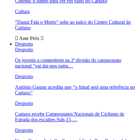
Cinema: 6 filmes para ver em julho no Cartaxo
Cultura
“Daqui Fala o Morto” sobe ao palco do Centro Cultural do
Cartaxo
Ante
Próx
Desporto
Desporto
Os juvenis a competirem na 2ª divisão do campeonato
nacional “vai dar-nos outra…
Desporto
António Gaspar acredita que “o futsal será uma referência no
Cartaxo”
Desporto
Cartaxo recebe Campeonatos Nacionais de Ciclismo de
Estrada dos escalões Sub-15,…
Desporto