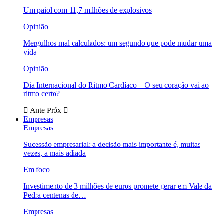
Um paiol com 11,7 milhões de explosivos
Opinião
Mergulhos mal calculados: um segundo que pode mudar uma
vida
Opinião
Dia Internacional do Ritmo Cardíaco – O seu coração vai ao
ritmo certo?
Ante
Próx
Empresas
Empresas
Sucessão empresarial: a decisão mais importante é, muitas
vezes, a mais adiada
Em foco
Investimento de 3 milhões de euros promete gerar em Vale da
Pedra centenas de…
Empresas