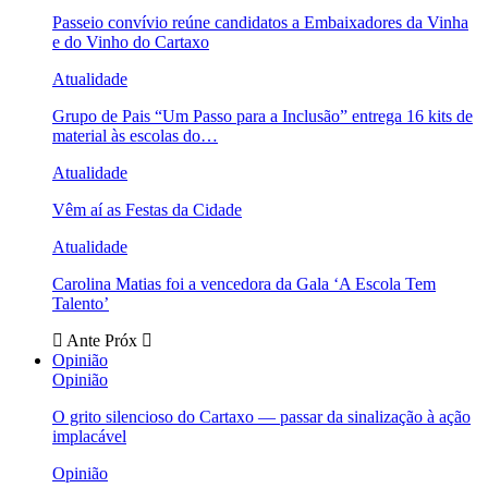
Passeio convívio reúne candidatos a Embaixadores da Vinha
e do Vinho do Cartaxo
Atualidade
Grupo de Pais “Um Passo para a Inclusão” entrega 16 kits de
material às escolas do…
Atualidade
Vêm aí as Festas da Cidade
Atualidade
Carolina Matias foi a vencedora da Gala ‘A Escola Tem
Talento’
Ante
Próx
Opinião
Opinião
O grito silencioso do Cartaxo — passar da sinalização à ação
implacável
Opinião