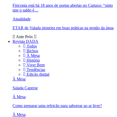
Firiconta está há 18 anos de portas abertas no Cartaxo: “sinto
que o saldo é…
Atualidade
ETAR de Valada pioneira em boas práticas na gestão da água
Ante
Próx
Revista DADA
Todos
Bichos
À Mesa
História
Viver Bem
Tendências
Edição digital
À Mesa
Salada Caprese
À Mesa
Como preparar uma refeição para saborear ao ar livre?
À Mesa