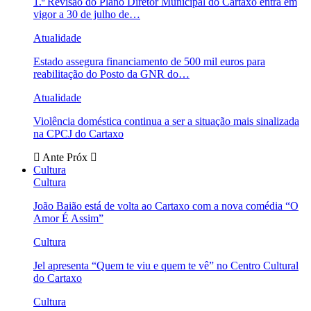
1.ª Revisão do Plano Diretor Municipal do Cartaxo entra em
vigor a 30 de julho de…
Atualidade
Estado assegura financiamento de 500 mil euros para
reabilitação do Posto da GNR do…
Atualidade
Violência doméstica continua a ser a situação mais sinalizada
na CPCJ do Cartaxo
Ante
Próx
Cultura
Cultura
João Baião está de volta ao Cartaxo com a nova comédia “O
Amor É Assim”
Cultura
Jel apresenta “Quem te viu e quem te vê” no Centro Cultural
do Cartaxo
Cultura