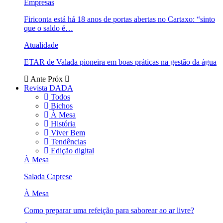
Empresas
Firiconta está há 18 anos de portas abertas no Cartaxo: “sinto
que o saldo é…
Atualidade
ETAR de Valada pioneira em boas práticas na gestão da água
Ante
Próx
Revista DADA
Todos
Bichos
À Mesa
História
Viver Bem
Tendências
Edição digital
À Mesa
Salada Caprese
À Mesa
Como preparar uma refeição para saborear ao ar livre?