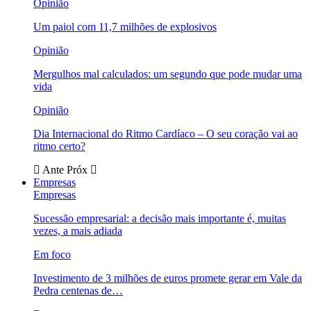
Opinião
Um paiol com 11,7 milhões de explosivos
Opinião
Mergulhos mal calculados: um segundo que pode mudar uma
vida
Opinião
Dia Internacional do Ritmo Cardíaco – O seu coração vai ao
ritmo certo?
Ante
Próx
Empresas
Empresas
Sucessão empresarial: a decisão mais importante é, muitas
vezes, a mais adiada
Em foco
Investimento de 3 milhões de euros promete gerar em Vale da
Pedra centenas de…