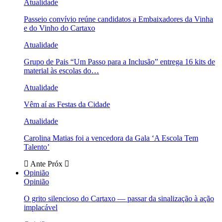
Atualidade
Passeio convívio reúne candidatos a Embaixadores da Vinha
e do Vinho do Cartaxo
Atualidade
Grupo de Pais “Um Passo para a Inclusão” entrega 16 kits de
material às escolas do…
Atualidade
Vêm aí as Festas da Cidade
Atualidade
Carolina Matias foi a vencedora da Gala ‘A Escola Tem
Talento’
Ante
Próx
Opinião
Opinião
O grito silencioso do Cartaxo — passar da sinalização à ação
implacável