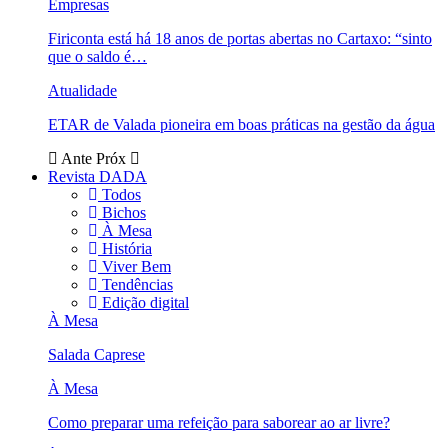
Empresas
Firiconta está há 18 anos de portas abertas no Cartaxo: “sinto
que o saldo é…
Atualidade
ETAR de Valada pioneira em boas práticas na gestão da água
Ante
Próx
Revista DADA
Todos
Bichos
À Mesa
História
Viver Bem
Tendências
Edição digital
À Mesa
Salada Caprese
À Mesa
Como preparar uma refeição para saborear ao ar livre?