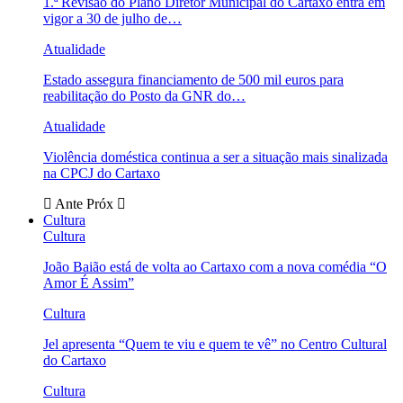
1.ª Revisão do Plano Diretor Municipal do Cartaxo entra em
vigor a 30 de julho de…
Atualidade
Estado assegura financiamento de 500 mil euros para
reabilitação do Posto da GNR do…
Atualidade
Violência doméstica continua a ser a situação mais sinalizada
na CPCJ do Cartaxo
Ante
Próx
Cultura
Cultura
João Baião está de volta ao Cartaxo com a nova comédia “O
Amor É Assim”
Cultura
Jel apresenta “Quem te viu e quem te vê” no Centro Cultural
do Cartaxo
Cultura