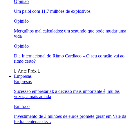
Opinião
Um paiol com 11,7 milhões de explosivos
Opinião
Mergulhos mal calculados: um segundo que pode mudar uma
vida
Opinião
Dia Internacional do Ritmo Cardíaco – O seu coração vai ao
ritmo certo?
Ante
Próx
Empresas
Empresas
Sucessão empresarial: a decisão mais importante é, muitas
vezes, a mais adiada
Em foco
Investimento de 3 milhões de euros promete gerar em Vale da
Pedra centenas de…