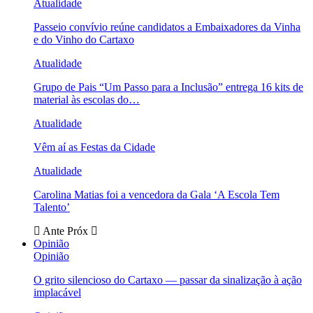
Atualidade
Passeio convívio reúne candidatos a Embaixadores da Vinha
e do Vinho do Cartaxo
Atualidade
Grupo de Pais “Um Passo para a Inclusão” entrega 16 kits de
material às escolas do…
Atualidade
Vêm aí as Festas da Cidade
Atualidade
Carolina Matias foi a vencedora da Gala ‘A Escola Tem
Talento’
Ante
Próx
Opinião
Opinião
O grito silencioso do Cartaxo — passar da sinalização à ação
implacável