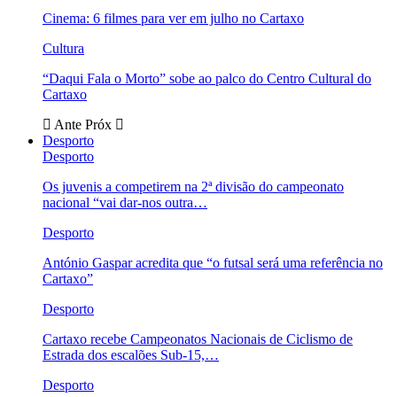
Cinema: 6 filmes para ver em julho no Cartaxo
Cultura
“Daqui Fala o Morto” sobe ao palco do Centro Cultural do
Cartaxo
Ante
Próx
Desporto
Desporto
Os juvenis a competirem na 2ª divisão do campeonato
nacional “vai dar-nos outra…
Desporto
António Gaspar acredita que “o futsal será uma referência no
Cartaxo”
Desporto
Cartaxo recebe Campeonatos Nacionais de Ciclismo de
Estrada dos escalões Sub-15,…
Desporto