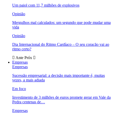
Um paiol com 11,7 milhões de explosivos
Opinião
Mergulhos mal calculados: um segundo que pode mudar uma
vida
Opinião
Dia Internacional do Ritmo Cardíaco – O seu coração vai ao
ritmo certo?
Ante
Próx
Empresas
Empresas
Sucessão empresarial: a decisão mais importante é, muitas
vezes, a mais adiada
Em foco
Investimento de 3 milhões de euros promete gerar em Vale da
Pedra centenas de…
Empresas