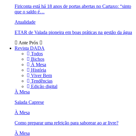
Firiconta está há 18 anos de portas abertas no Cartaxo: “sinto
que o saldo é…
Atualidade
ETAR de Valada pioneira em boas práticas na gestão da água
Ante
Próx
Revista DADA
Todos
Bichos
À Mesa
História
Viver Bem
Tendências
Edição digital
À Mesa
Salada Caprese
À Mesa
Como preparar uma refeição para saborear ao ar livre?
À Mesa