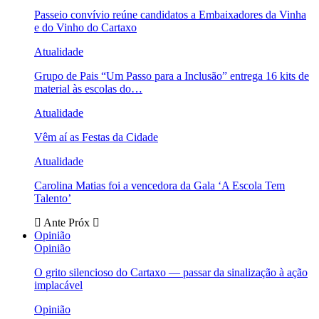
Passeio convívio reúne candidatos a Embaixadores da Vinha
e do Vinho do Cartaxo
Atualidade
Grupo de Pais “Um Passo para a Inclusão” entrega 16 kits de
material às escolas do…
Atualidade
Vêm aí as Festas da Cidade
Atualidade
Carolina Matias foi a vencedora da Gala ‘A Escola Tem
Talento’
Ante
Próx
Opinião
Opinião
O grito silencioso do Cartaxo — passar da sinalização à ação
implacável
Opinião