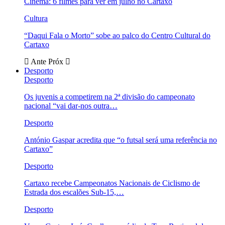
Cinema: 6 filmes para ver em julho no Cartaxo
Cultura
“Daqui Fala o Morto” sobe ao palco do Centro Cultural do
Cartaxo
Ante
Próx
Desporto
Desporto
Os juvenis a competirem na 2ª divisão do campeonato
nacional “vai dar-nos outra…
Desporto
António Gaspar acredita que “o futsal será uma referência no
Cartaxo”
Desporto
Cartaxo recebe Campeonatos Nacionais de Ciclismo de
Estrada dos escalões Sub-15,…
Desporto